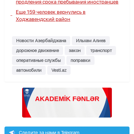
продления срока пребывания иностранцев
Еще 159 человек вернулись в
Ходжавендский район
Новости Азербайджана
Ильхам Алиев
дорожное движение
закон
транспорт
оперативные службы
поправки
автомобили
Vesti.az
Следите за нами в Telegram