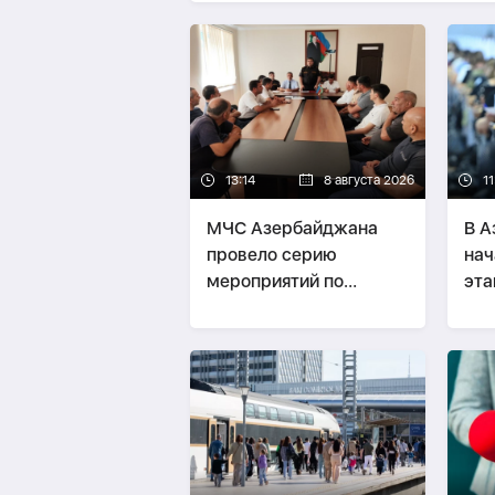
13:14
8 августа 2026
11
МЧС Азербайджана
В А
провело серию
нач
мероприятий по
эта
безопасности
при
населения-
ФОТО
раб