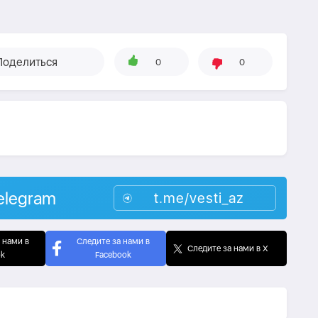
Поделиться
0
0
elegram
t.me/vesti_az
 нами в
Следите за нами в
Следите за нами в X
ok
Facebook