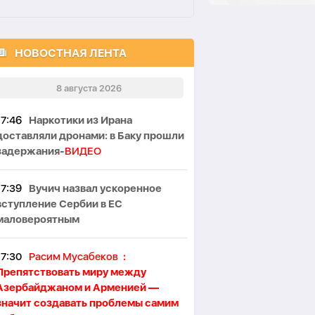
НОВОСТНАЯ ЛЕНТА
8 августа 2026
17:46
Наркотики из Ирана
доставляли дронами: в Баку прошли
задержания-
ВИДЕО
17:39
Вучич назвал ускоренное
вступление Сербии в ЕС
маловероятным
17:30
Расим Мусабеков
:
Препятствовать миру между
Азербайджаном и Арменией —
значит создавать проблемы самим