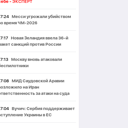
себе -
ЭКСПЕРТ
17:24
Месси угрожали убийством
во время ЧМ-2026
17:17
Новая Зеландия ввела 36-й
пакет санкций против России
17:13
Москву вновь атаковали
беспилотники
17:08
МИД Саудовской Аравии
возложило на Иран
ответственность за атаки на суда
17:04
Вучич: Сербия поддерживает
вступление Украины в ЕС