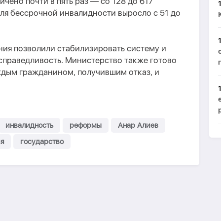
чено почти в пять раз — со 128 до 617
ля бессрочной инвалидности выросло с 51 до
ния позволили стабилизировать систему и
справедливость. Министерство также готово
ждым гражданином, получившим отказ, и
инвалидность
реформы
Анар Алиев
я
государство