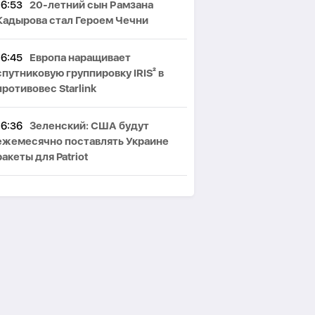
16:53
20-летний сын Рамзана
Кадырова стал Героем Чечни
16:45
Европа наращивает
спутниковую группировку IRIS² в
противовес Starlink
16:36
Зеленский: США будут
ежемесячно поставлять Украине
ракеты для Patriot
16:29
Арагчи: Конвенция по Каспию
ожидает одобрения парламента
Ирана
16:27
В Венгрии назвали кандидата
на пост президента