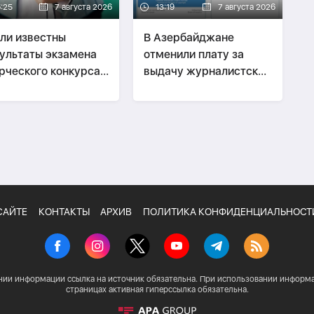
6:25
7 августа 2026
13:19
7 августа 2026
ли известны
В Азербайджане
ультаты экзамена
отменили плату за
рческого конкурса
выдачу журналистских
журналистике
удостоверений
САЙТЕ
КОНТАКТЫ
АРХИВ
ПОЛИТИКА КОНФИДЕНЦИАЛЬНОСТ
нии информации ссылка на источник обязательна. При использовании информа
страницах активная гиперссылка обязательна.