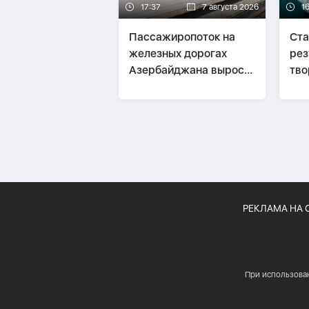
17:37
7 августа 2026
1
Пассажиропоток на
Ста
железных дорогах
рез
Азербайджана вырос
тво
на 17%
по 
РЕКЛАМА НА 
При использова