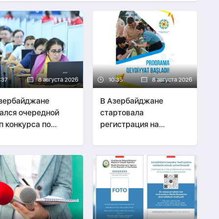
:37
8 августа 2026
10:35
8 августа 2026
зербайджане
В Азербайджане
ался очередной
стартовала
п конкурса по
регистрация на
ему учителей на
программу
оту
«Волонтеры
экстренной помощи»