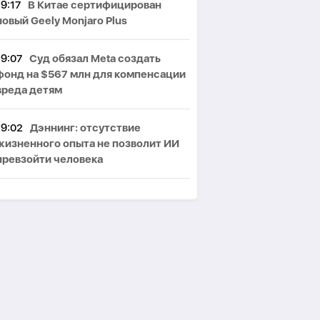
19:17
В Китае сертифицирован
новый Geely Monjaro Plus
19:07
Суд обязал Meta создать
фонд на $567 млн для компенсации
вреда детям
19:02
Дэннинг: отсутствие
жизненного опыта не позволит ИИ
превзойти человека
18:56
Кайман, удав и лиса: суд
запретил пенсионерке содержать
экзотических животных дома
18:51
Эрдоган назвал Мекканское
соглашение открытым для других
стран региона