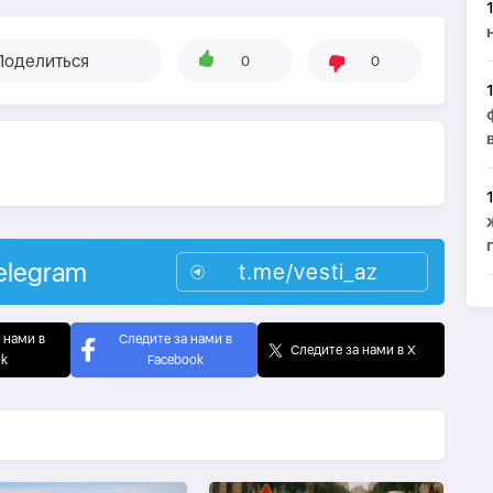
Поделиться
0
0
elegram
t.me/vesti_az
 нами в
Следите за нами в
Следите за нами в X
ok
Facebook