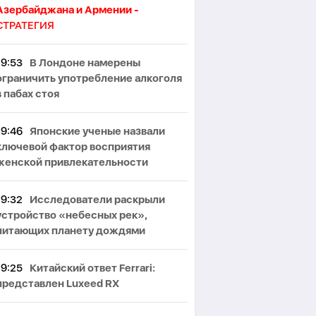
Азербайджана и Армении -
СТРАТЕГИЯ
19:53
В Лондоне намерены
ограничить употребление алкоголя
в пабах стоя
19:46
Японские ученые назвали
ключевой фактор восприятия
женской привлекательности
19:32
Исследователи раскрыли
устройство «небесных рек»,
питающих планету дождями
19:25
Китайский ответ Ferrari:
представлен Luxeed RX