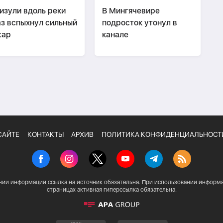
изули вдоль реки
В Мингячевире
з вспыхнул сильный
подросток утонул в
жар
канале
САЙТЕ
КОНТАКТЫ
АРХИВ
ПОЛИТИКА КОНФИДЕНЦИАЛЬНОСТ
нии информации ссылка на источник обязательна. При использовании информа
страницах активная гиперссылка обязательна.