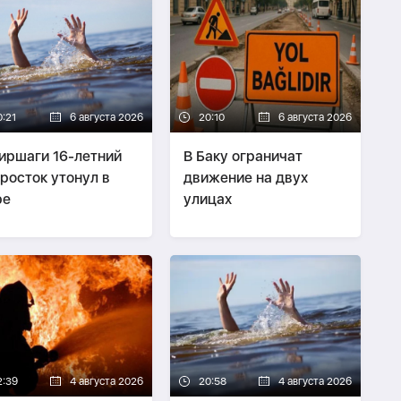
0:21
6 августа 2026
20:10
6 августа 2026
иршаги 16-летний
В Баку ограничат
росток утонул в
движение на двух
ре
улицах
2:39
4 августа 2026
20:58
4 августа 2026