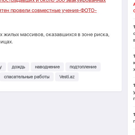
6 пострадавших и около 300 эвакуированных
тен провели совместные учения-
ФОТО
-
х жилых массивов, оказавшихся в зоне риска,
ицах.
у
дождь
наводнение
подтопление
спасательные работы
Vesti.az