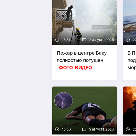
15:31
7 августа 2026
2
Пожар в центре Баку
В П
полностью потушен
под
-
ФОТО
-
ВИДЕО
-
мо
ОБНОВЛЕНО
15:36
5 августа 2026
2