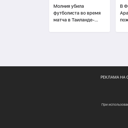
Молния убила
В Ф
футболиста во время
Ара
матча в Таиланде-
по
ВИДЕО
РЕКЛАМА НА 
При использова