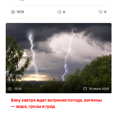
1575
0
0
13:05
15 июля 2026
Баку завтра ждет ветреная погода, регионы
— жара, грозы и град