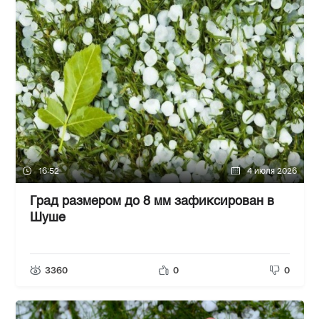
16:52
4 июля 2026
Град размером до 8 мм зафиксирован в
Шуше
3360
0
0