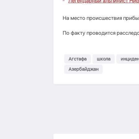
Легендарный альпинист Нир
На место происшествия прибы
По факту проводится расслед
Агстафа
школа
инциден
Азербайджан