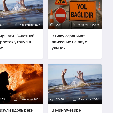
0:21
6 августа 2026
20:10
6 августа 2026
иршаги 16-летний
В Баку ограничат
росток утонул в
движение на двух
ре
улицах
2:39
4 августа 2026
20:58
4 августа 2026
изули вдоль реки
В Мингячевире