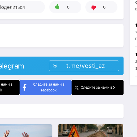
Поделиться
0
0
elegram
t.me/vesti_az
 нами в
Следите за нами в
Следите за нами в X
ok
Facebook