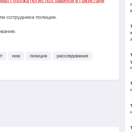
мал Пурджа погиб под лавиной в Пакистане
ли сотрудники полиции.
ование.
т
нож
полиция
расследование