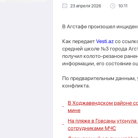
23 апреля 2026
10:11
В Агстафе произошел инциден
Как передает
Vesti.az
со ссылк
средней школе №3 города Агс
получил колото-резаное ране
информации, его состояние оц
По предварительным данным, 
конфликта.
В Ходжавендском районе со
мине
На пляже в Говсаны утонула 
сотрудниками МЧС