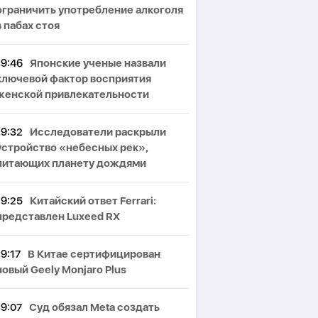
ограничить употребление алкоголя
в пабах стоя
19:46
Японские ученые назвали
ключевой фактор восприятия
женской привлекательности
19:32
Исследователи раскрыли
устройство «небесных рек»,
питающих планету дождями
19:25
Китайский ответ Ferrari:
представлен Luxeed RX
19:17
В Китае сертифицирован
новый Geely Monjaro Plus
19:07
Суд обязал Meta создать