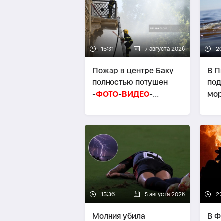
15:31
7 августа 2026
2
Пожар в центре Баку
В П
полностью потушен
под
-
ФОТО
-
ВИДЕО
-
мо
ОБНОВЛЕНО
15:36
5 августа 2026
2
Молния убила
В Ф