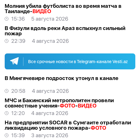
Молния убила футболиста во время матча в
Таиланде-
ВИДЕО
15:36
5 августа 2026
В Физули вдоль реки Араз вспыхнул сильный
пожар
22:39
4 августа 2026
Все срочные новости в Telegram-канале Vesti.az
В Мингячевире подросток утонул в канале
20:58
4 августа 2026
МЧС и Бакинский метрополитен провели
совместные учения-
ФОТО
-
ВИДЕО
12:20
4 августа 2026
На предприятии SOCAR в Сумгаите отработали
ликвидацию условного пожара-
ФОТО
15:39
3 августа 2026