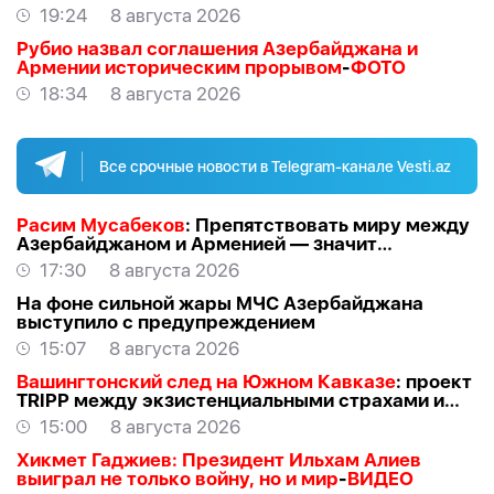
19:24
8 августа 2026
Рубио назвал соглашения Азербайджана и
Армении историческим прорывом
-
ФОТО
18:34
8 августа 2026
Все срочные новости в Telegram-канале Vesti.az
Расим Мусабеков
: Препятствовать миру между
Азербайджаном и Арменией — значит
создавать проблемы самим себе -
ЭКСПЕРТ
17:30
8 августа 2026
На фоне сильной жары МЧС Азербайджана
выступило с предупреждением
15:07
8 августа 2026
Вашингтонский след на Южном Кавказе
: проект
TRIPР между экзистенциальными страхами и
прагматичными интересами -
АЗЕР
15:00
8 августа 2026
АЛЛАХВЕРАНОВ
Хикмет Гаджиев: Президент Ильхам Алиев
выиграл не только войну, но и мир
-
ВИДЕО