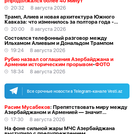
рпродолжался более 40 минут
20:32
8 августа 2026
Трамп, Алиев и новая архитектура Южного
Кавказа: что изменилось за полтора года -
ВЗГЛЯД
20:00
8 августа 2026
Состоялся телефонный разговор между
Ильхамом Алиевым и Дональдом Трампом
19:24
8 августа 2026
Рубио назвал соглашения Азербайджана и
Армении историческим прорывом
-
ФОТО
18:34
8 августа 2026
Все срочные новости в Telegram-канале Vesti.az
Расим Мусабеков
: Препятствовать миру между
Азербайджаном и Арменией — значит
создавать проблемы самим себе -
ЭКСПЕРТ
17:30
8 августа 2026
На фоне сильной жары МЧС Азербайджана
выступило с предупреждением