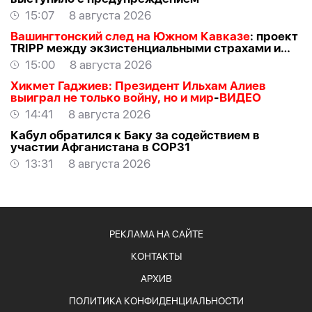
15:07
8 августа 2026
Вашингтонский след на Южном Кавказе
: проект
TRIPР между экзистенциальными страхами и
прагматичными интересами -
АЗЕР
15:00
8 августа 2026
АЛЛАХВЕРАНОВ
Хикмет Гаджиев: Президент Ильхам Алиев
выиграл не только войну, но и мир
-
ВИДЕО
14:41
8 августа 2026
Кабул обратился к Баку за содействием в
участии Афганистана в COP31
13:31
8 августа 2026
РЕКЛАМА НА САЙТЕ
КОНТАКТЫ
АРХИВ
ПОЛИТИКА КОНФИДЕНЦИАЛЬНОСТИ