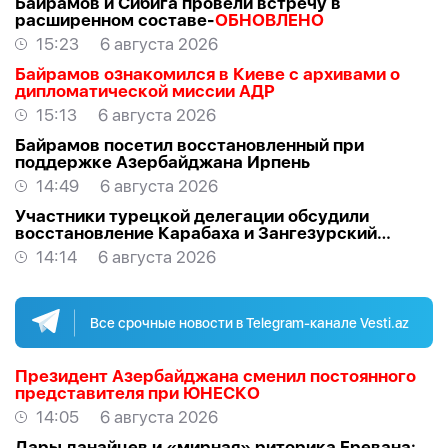
Байрамов и Сибига провели встречу в
расширенном составе-
ОБНОВЛЕНО
15:23
6 августа 2026
Байрамов ознакомился в Киеве с архивами о
дипломатической миссии АДР
15:13
6 августа 2026
Байрамов посетил восстановленный при
поддержке Азербайджана Ирпень
14:49
6 августа 2026
Участники турецкой делегации обсудили
восстановление Карабаха и Зангезурский
коридор
14:14
6 августа 2026
Все срочные новости в Telegram-канале Vesti.az
Президент Азербайджана сменил постоянного
представителя при ЮНЕСКО
14:05
6 августа 2026
Дары данайцев и «мирная» риторика Еревана: