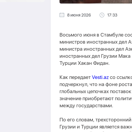
8 июня 2026
17:33
Восьмого июня в Стамбуле сос
министров иностранных дел А
министра иностранных дел А
иностранных дел Грузии Мака
Турции Хакан Фидан.
Как передает
Vesti.az
со ссылк
подчеркнул, что на фоне рост
глобальных цепочках поставо
значение приобретают полити
между государствами.
По его словам, трехсторонни
Грузии и Турции является важ