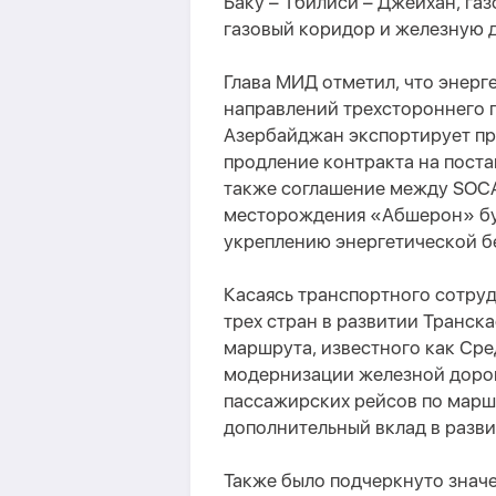
Баку – Тбилиси – Джейхан, га
газовый коридор и железную д
Глава МИД отметил, что энерг
направлений трехстороннего п
Азербайджан экспортирует при
продление контракта на поста
также соглашение между SOCAR
месторождения «Абшерон» бу
укреплению энергетической б
Касаясь транспортного сотру
трех стран в развитии Транс
маршрута, известного как Сре
модернизации железной дорог
пассажирских рейсов по маршр
дополнительный вклад в разв
Также было подчеркнуто значе