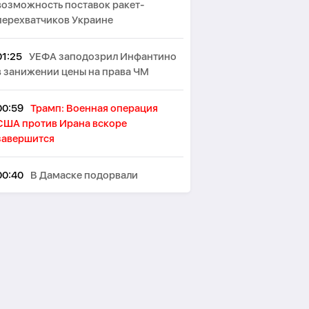
возможность поставок ракет-
перехватчиков Украине
01:25
УЕФА заподозрил Инфантино
в занижении цены на права ЧМ
00:59
Трамп: Военная операция
США против Ирана вскоре
завершится
00:40
В Дамаске подорвали
микроавтобус: есть погибшие и
раненые -
ОБНОВЛЕНО
00:29
Два взрыва произошли на
иранском острове Кешм
00:10
В Германии при столкновении