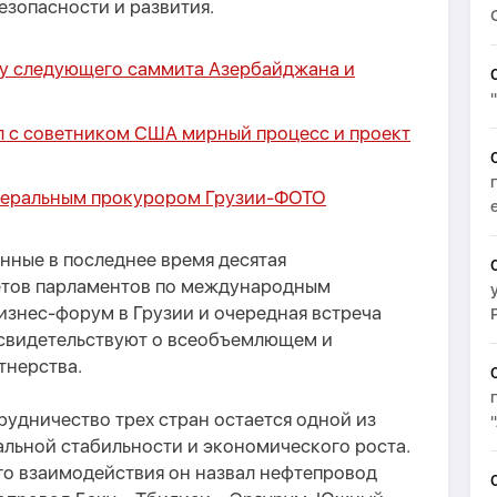
езопасности и развития.
ту следующего саммита Азербайджана и
 с советником США мирный процесс и проект
енеральным прокурором Грузии-
ФОТО
нные в последнее время десятая
етов парламентов по международным
изнес-форум в Грузии и очередная встреча
свидетельствуют о всеобъемлющем и
тнерства.
рудничество трех стран остается одной из
альной стабильности и экономического роста.
го взаимодействия он назвал нефтепровод