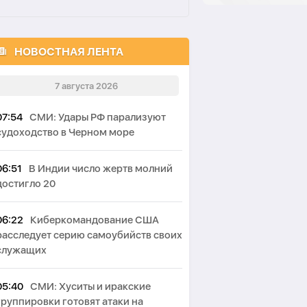
НОВОСТНАЯ ЛЕНТА
7 августа 2026
07:54
СМИ: Удары РФ парализуют
судоходство в Черном море
06:51
В Индии число жертв молний
достигло 20
06:22
Киберкомандование США
расследует серию самоубийств своих
служащих
05:40
СМИ: Хуситы и иракские
группировки готовят атаки на