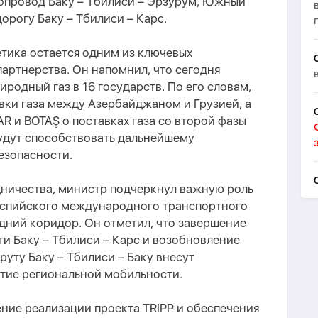
зопровод Баку – Тбилиси – Эрзурум, Южный
орогу Баку – Тбилиси – Карс.
етика остается одним из ключевых
артнерства. Он напомнил, что сегодня
родный газ в 16 государств. По его словам,
вки газа между Азербайджаном и Грузией, а
 и BOTAŞ о поставках газа со второй фазы
дут способствовать дальнейшему
езопасности.
дничества, министр подчеркнул важную роль
каспийского международного транспортного
дний коридор. Он отметил, что завершение
и Баку – Тбилиси – Карс и возобновление
уту Баку – Тбилиси – Баку внесут
итие региональной мобильности.
ние реализации проекта TRIPP и обеспечения