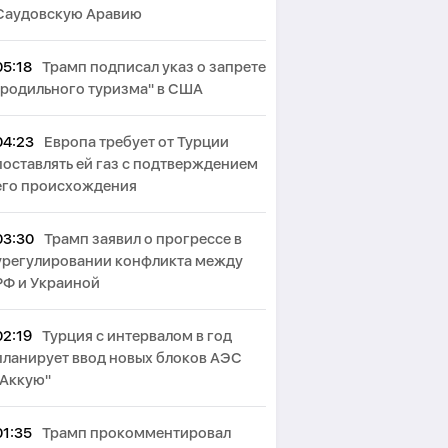
Саудовскую Аравию
05:18
Трамп подписал указ о запрете
"родильного туризма" в США
04:23
Европа требует от Турции
поставлять ей газ с подтверждением
его происхождения
03:30
Трамп заявил о прогрессе в
урегулировании конфликта между
РФ и Украиной
02:19
Турция с интервалом в год
планирует ввод новых блоков АЭС
"Аккую"
01:35
Трамп прокомментировал