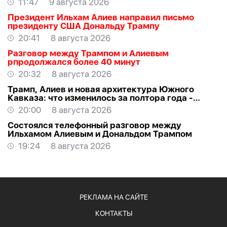
11:47
9 августа 2026
Президент Ильхам Алиев направил письмо
президенту США Дональду Трампу
20:41
8 августа 2026
Разговор между Трампом и Алиевым
рпродолжался более 40 минут
20:32
8 августа 2026
Трамп, Алиев и новая архитектура Южного
Кавказа: что изменилось за полтора года -
ВЗГЛЯД
20:00
8 августа 2026
Состоялся телефонный разговор между
Ильхамом Алиевым и Дональдом Трампом
19:24
8 августа 2026
РЕКЛАМА НА САЙТЕ
КОНТАКТЫ