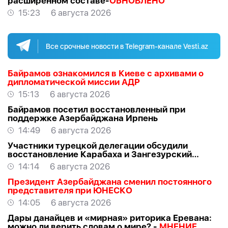
расширенном составе-
ОБНОВЛЕНО
15:23
6 августа 2026
Все срочные новости в Telegram-канале Vesti.az
Байрамов ознакомился в Киеве с архивами о
дипломатической миссии АДР
15:13
6 августа 2026
Байрамов посетил восстановленный при
поддержке Азербайджана Ирпень
14:49
6 августа 2026
Участники турецкой делегации обсудили
восстановление Карабаха и Зангезурский
коридор
14:14
6 августа 2026
Президент Азербайджана сменил постоянного
представителя при ЮНЕСКО
14:05
6 августа 2026
Дары данайцев и «мирная» риторика Еревана:
можно ли верить словам о мире? -
МНЕНИЕ