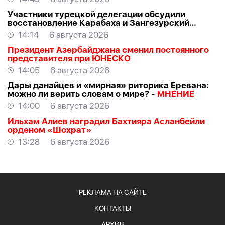
Участники турецкой делегации обсудили
восстановление Карабаха и Зангезурский
коридор
14:14
6 августа 2026
Президент Азербайджана сменил постоянного
представителя при ЮНЕСКО
14:05
6 августа 2026
Дары данайцев и «мирная» риторика Еревана:
можно ли верить словам о мире? -
МНЕНИЕ
14:00
6 августа 2026
Ильхам Алиев наградил Бахтияра Асланбейли
орденом «Шохрат»
13:28
6 августа 2026
РЕКЛАМА НА САЙТЕ
КОНТАКТЫ
АРХИВ