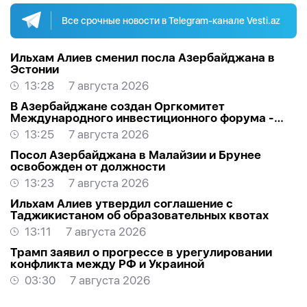
Все срочные новости в Telegram-канале Vesti.az
Ильхам Алиев сменил посла Азербайджана в
Эстонии
13:28
7 августа 2026
В Азербайджане создан Оргкомитет
Международного инвестиционного форума -
РАСПОРЯЖЕНИЕ
13:25
7 августа 2026
Посол Азербайджана в Малайзии и Брунее
освобожден от должности
13:23
7 августа 2026
Ильхам Алиев утвердил соглашение с
Таджикистаном об образовательных квотах
13:11
7 августа 2026
Трамп заявил о прогрессе в урегулировании
конфликта между РФ и Украиной
03:30
7 августа 2026