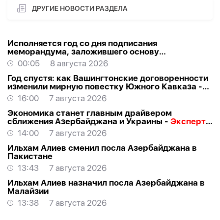
ДРУГИЕ НОВОСТИ РАЗДЕЛА
Исполняется год со дня подписания
меморандума, заложившего основу
стратегического партнерства Азербайджана и
00:05
8 августа 2026
США
Год спустя: как Вашингтонские договоренности
изменили мирную повестку Южного Кавказа -
ВЗГЛЯД
16:00
7 августа 2026
Экономика станет главным драйвером
сближения Азербайджана и Украины -
Эксперт о
визите Байрамова в Киев
14:00
7 августа 2026
Ильхам Алиев сменил посла Азербайджана в
Пакистане
13:43
7 августа 2026
Ильхам Алиев назначил посла Азербайджана в
Малайзии
13:38
7 августа 2026