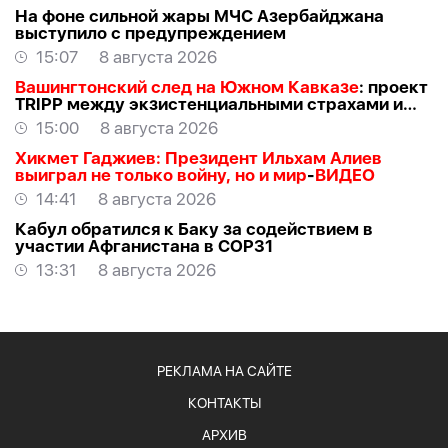
На фоне сильной жары МЧС Азербайджана
выступило с предупреждением
15:07
8 августа 2026
Вашингтонский след на Южном Кавказе
: проект
TRIPР между экзистенциальными страхами и
прагматичными интересами -
АЗЕР
15:00
8 августа 2026
АЛЛАХВЕРАНОВ
Хикмет Гаджиев: Президент Ильхам Алиев
выиграл не только войну, но и мир
-
ВИДЕО
14:41
8 августа 2026
Кабул обратился к Баку за содействием в
участии Афганистана в COP31
13:31
8 августа 2026
РЕКЛАМА НА САЙТЕ
КОНТАКТЫ
АРХИВ