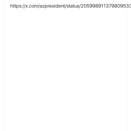
https://x.com/azpresident/status/20599891137980953