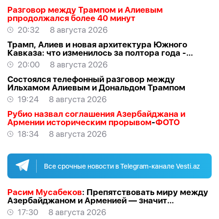
Разговор между Трампом и Алиевым
рпродолжался более 40 минут
20:32
8 августа 2026
Трамп, Алиев и новая архитектура Южного
Кавказа: что изменилось за полтора года -
ВЗГЛЯД
20:00
8 августа 2026
Состоялся телефонный разговор между
Ильхамом Алиевым и Дональдом Трампом
19:24
8 августа 2026
Рубио назвал соглашения Азербайджана и
Армении историческим прорывом
-
ФОТО
18:34
8 августа 2026
Все срочные новости в Telegram-канале Vesti.az
Расим Мусабеков
: Препятствовать миру между
Азербайджаном и Арменией — значит
создавать проблемы самим себе -
ЭКСПЕРТ
17:30
8 августа 2026