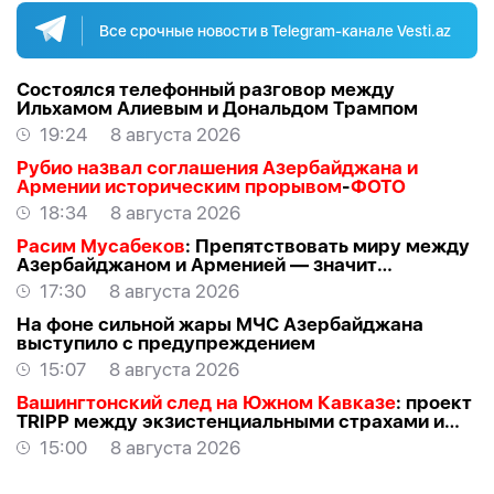
Все срочные новости в Telegram-канале Vesti.az
Состоялся телефонный разговор между
Ильхамом Алиевым и Дональдом Трампом
19:24
8 августа 2026
Рубио назвал соглашения Азербайджана и
Армении историческим прорывом
-
ФОТО
18:34
8 августа 2026
Расим Мусабеков
: Препятствовать миру между
Азербайджаном и Арменией — значит
создавать проблемы самим себе -
ЭКСПЕРТ
17:30
8 августа 2026
На фоне сильной жары МЧС Азербайджана
выступило с предупреждением
15:07
8 августа 2026
Вашингтонский след на Южном Кавказе
: проект
TRIPР между экзистенциальными страхами и
прагматичными интересами -
АЗЕР
15:00
8 августа 2026
АЛЛАХВЕРАНОВ