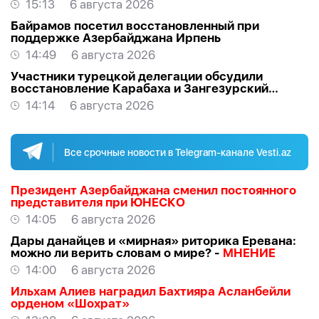
15:13
6 августа 2026
Байрамов посетил восстановленный при
поддержке Азербайджана Ирпень
14:49
6 августа 2026
Участники турецкой делегации обсудили
восстановление Карабаха и Зангезурский
коридор
14:14
6 августа 2026
Все срочные новости в Telegram-канале Vesti.az
Президент Азербайджана сменил постоянного
представителя при ЮНЕСКО
14:05
6 августа 2026
Дары данайцев и «мирная» риторика Еревана:
можно ли верить словам о мире? -
МНЕНИЕ
14:00
6 августа 2026
Ильхам Алиев наградил Бахтияра Асланбейли
орденом «Шохрат»