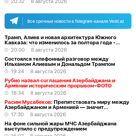
20:32
8 августа 2026
Все срочные новости в Telegram-канале Vesti.az
Трамп, Алиев и новая архитектура Южного
Кавказа: что изменилось за полтора года -
ВЗГЛЯД
20:00
8 августа 2026
Состоялся телефонный разговор между
Ильхамом Алиевым и Дональдом Трампом
19:24
8 августа 2026
Рубио назвал соглашения Азербайджана и
Армении историческим прорывом
-
ФОТО
18:34
8 августа 2026
Расим Мусабеков
: Препятствовать миру между
Азербайджаном и Арменией — значит
создавать проблемы самим себе -
ЭКСПЕРТ
17:30
8 августа 2026
На фоне сильной жары МЧС Азербайджана
выступило с предупреждением