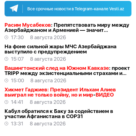
Все срочные новости в Telegram-канале Vesti.az
Расим Мусабеков
: Препятствовать миру между
Азербайджаном и Арменией — значит
создавать проблемы самим себе -
ЭКСПЕРТ
17:30
8 августа 2026
На фоне сильной жары МЧС Азербайджана
выступило с предупреждением
15:07
8 августа 2026
Вашингтонский след на Южном Кавказе
: проект
TRIPР между экзистенциальными страхами и
прагматичными интересами -
АЗЕР
15:00
8 августа 2026
АЛЛАХВЕРАНОВ
Хикмет Гаджиев: Президент Ильхам Алиев
выиграл не только войну, но и мир
-
ВИДЕО
14:41
8 августа 2026
Кабул обратился к Баку за содействием в
участии Афганистана в COP31
13:31
8 августа 2026