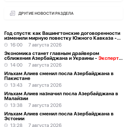
ДРУГИЕ НОВОСТИ РАЗДЕЛА
Год спустя: как Вашингтонские договоренности
изменили мирную повестку Южного Кавказа -
ВЗГЛЯД
16:00
7 августа 2026
Экономика станет главным драйвером
сближения Азербайджана и Украины -
Эксперт о
визите Байрамова в Киев
14:00
7 августа 2026
Ильхам Алиев сменил посла Азербайджана в
Пакистане
13:43
7 августа 2026
Ильхам Алиев назначил посла Азербайджана в
Малайзии
13:38
7 августа 2026
Ильхам Алиев сменил посла Азербайджана в
Эстонии
13:28
7 августа 2026