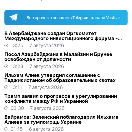
Все срочные новости в Telegram-канале Vesti.az
В Азербайджане создан Оргкомитет
Международного инвестиционного форума -
РАСПОРЯЖЕНИЕ
13:25
7 августа 2026
Посол Азербайджана в Малайзии и Брунее
освобожден от должности
13:23
7 августа 2026
Ильхам Алиев утвердил соглашение с
Таджикистаном об образовательных квотах
13:11
7 августа 2026
Трамп заявил о прогрессе в урегулировании
конфликта между РФ и Украиной
03:30
7 августа 2026
Байрамов: Зеленский поблагодарил Ильхама
Алиева за гумпомощь Украине
21:15
6 августа 2026