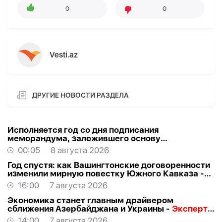
0
0
Vesti.az
ДРУГИЕ НОВОСТИ РАЗДЕЛА
Исполняется год со дня подписания
меморандума, заложившего основу
стратегического партнерства Азербайджана и
00:05
8 августа 2026
США
Год спустя: как Вашингтонские договоренности
изменили мирную повестку Южного Кавказа -
ВЗГЛЯД
16:00
7 августа 2026
Экономика станет главным драйвером
сближения Азербайджана и Украины -
Эксперт о
визите Байрамова в Киев
14:00
7 августа 2026