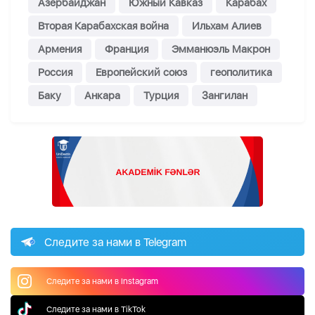
Азербайджан
Южный Кавказ
Карабах
Вторая Карабахская война
Ильхам Алиев
Армения
Франция
Эмманюэль Макрон
Россия
Европейский союз
геополитика
Баку
Анкара
Турция
Зангилан
Следите за нами в Telegram
Следите за нами в Instagram
Следите за нами в TikTok