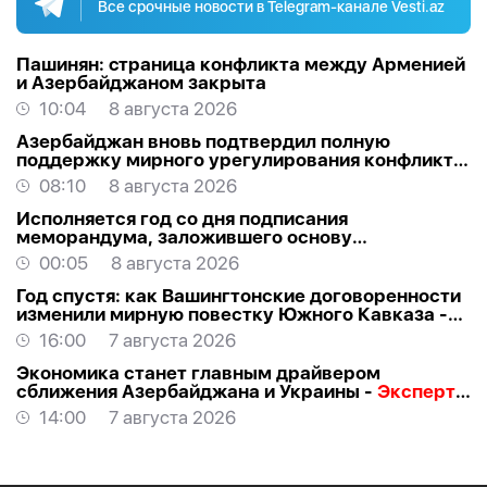
Все срочные новости в Telegram-канале Vesti.az
Пашинян: cтраница конфликта между Арменией
и Азербайджаном закрыта
10:04
8 августа 2026
Азербайджан вновь подтвердил полную
поддержку мирного урегулирования конфликта
в Грузии
08:10
8 августа 2026
Исполняется год со дня подписания
меморандума, заложившего основу
стратегического партнерства Азербайджана и
00:05
8 августа 2026
США
Год спустя: как Вашингтонские договоренности
изменили мирную повестку Южного Кавказа -
ВЗГЛЯД
16:00
7 августа 2026
Экономика станет главным драйвером
сближения Азербайджана и Украины -
Эксперт о
визите Байрамова в Киев
14:00
7 августа 2026