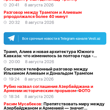
20:41
8 августа 2026
Разговор между Трампом и Алиевым
рпродолжался более 40 минут
20:32
8 августа 2026
Все срочные новости в Telegram-канале Vesti.az
Трамп, Алиев и новая архитектура Южного
Кавказа: что изменилось за полтора года -
ВЗГЛЯД
20:00
8 августа 2026
Состоялся телефонный разговор между
Ильхамом Алиевым и Дональдом Трампом
19:24
8 августа 2026
Рубио назвал соглашения Азербайджана и
Армении историческим прорывом
-
ФОТО
18:34
8 августа 2026
Расим Мусабеков
: Препятствовать миру между
Азербайджаном и Арменией — значит