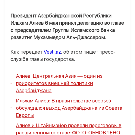
Президент Азербайджанской Республики
Ильхам Алиев 6 мая принял делегацию во главе
с председателем Группы Исламского банка
развития Мухаммедом Аль-Джассером.
Как передает
Vesti.az
, об этом пишет пресс-
служба главы государства.
Алиев: Центральная Азия — один из
приоритетов внешней политики
Азербайджана
Ильхам Алиев: В правительстве всерьез
обсуждался выход Азербайджана из Совета
Европы
Алиев и Штайнмайер провели переговоры в
расширенном составе-
ФОТО
-
ОБНОВЛЕНО