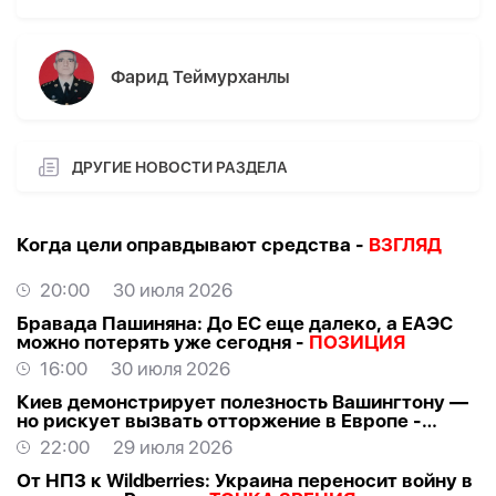
Фарид Теймурханлы
ДРУГИЕ НОВОСТИ РАЗДЕЛА
Когда цели оправдывают средства -
ВЗГЛЯД
20:00
30 июля 2026
Бравада Пашиняна: До ЕС еще далеко, а ЕАЭС
можно потерять уже сегодня -
ПОЗИЦИЯ
16:00
30 июля 2026
Киев демонстрирует полезность Вашингтону —
но рискует вызвать отторжение в Европе -
ВЗГЛЯД
22:00
29 июля 2026
От НПЗ к Wildberries: Украина переносит войну в