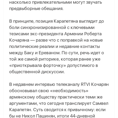
насколько привлекательными могут звучать
предвыборные обещания.
В принципе, позиция Карапетяна выглядит до
боли синхронизированной с ключевыми
тезисами экс-президента Армении Роберт
а
Кочарян
а
— разве что с поправкой на новые
политические реалии и недавние контакты
между Баку и Ереваном. По сути, речь идет о
той же самой риторике, которая ранее уже
«приоткрывала форточку» допустимого в
общественной дискуссии.
В недавнем интервью телеканалу RTVI Кочарян
обосновывал свою «необходимость»
армянскому обществу практически теми же
аргументами, что сегодня транслирует Самвел
Карапетян. Суть сводится к привычному: если
бы не Никол Пашинян, итоги 44-дневной