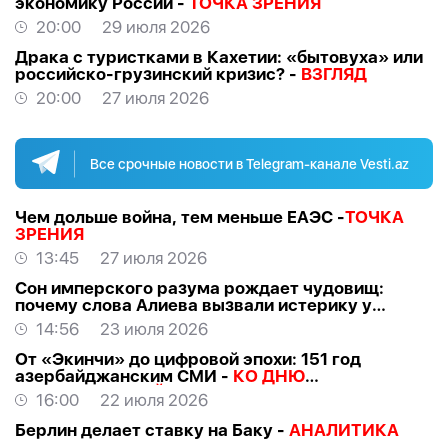
экономику России -
ТОЧКА ЗРЕНИЯ
20:00
29 июля 2026
Драка с туристками в Кахетии: «бытовуха» или
российско-грузинский кризис? -
ВЗГЛЯД
20:00
27 июля 2026
Все срочные новости в Telegram-канале Vesti.az
Чем дольше война, тем меньше ЕАЭС -
ТОЧКА
ЗРЕНИЯ
13:45
27 июля 2026
Сон имперского разума рождает чудовищ:
почему слова Алиева вызвали истерику у
российских «патриотов» -
МНЕНИЕ
14:56
23 июля 2026
От «Экинчи» до цифровой эпохи: 151 год
азербайджанским СМИ -
КО ДНЮ
НАЦИОНАЛЬНОЙ ПРЕССЫ
16:00
22 июля 2026
Берлин делает ставку на Баку -
АНАЛИТИКА