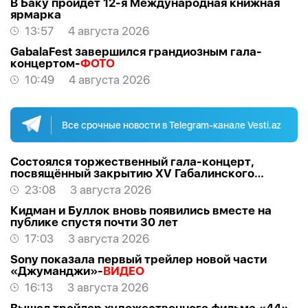
В Баку пройдет 12-я Международная книжная
ярмарка
13:57
4 августа 2026
GabalaFest завершился грандиозным гала-
концертом-
ФОТО
10:49
4 августа 2026
Все срочные новости в Telegram-канале Vesti.az
Состоялся торжественный гала-концерт,
посвящённый закрытию XV Габалинского
международного музыкального фестиваля
23:08
3 августа 2026
Кидман и Буллок вновь появились вместе на
публике спустя почти 30 лет
17:03
3 августа 2026
Sony показала первый трейлер новой части
«Джуманджи»-
ВИДЕО
16:13
3 августа 2026