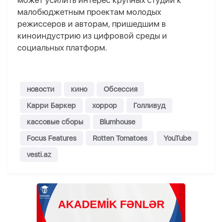
может усилить интерес крупных студий к
малобюджетным проектам молодых
режиссеров и авторам, пришедшим в
киноиндустрию из цифровой среды и
социальных платформ.
новости
кино
Обсессия
Карри Баркер
хоррор
Голливуд
кассовые сборы
Blumhouse
Focus Features
Rotten Tomatoes
YouTube
vesti.az