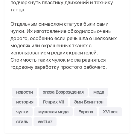
подчеркнуть пластику движений и технику
танца.
Отдельным символом статуса были сами
чулки. Их изготовление обходилось очень
дорого, особенно если речь шла о шелковых
моделях или окрашенных тканях с
использованием редких красителей.
Стоимость таких чулок могла равняться
годовому заработку простого рабочего.
новости
эпоха Возрождения
мода
история
Генрих VIII
Эми Боингтон
чулки
мужская мода
Европа
XVI век
стиль
vesti.az