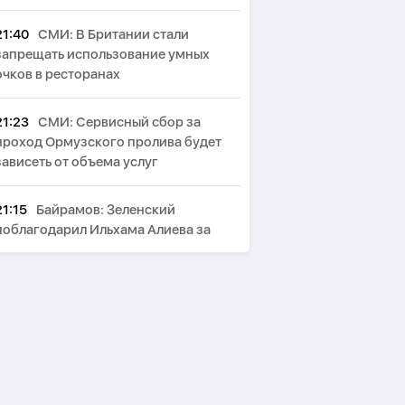
21:40
СМИ: В Британии стали
запрещать использование умных
очков в ресторанах
21:23
СМИ: Сервисный сбор за
проход Ормузского пролива будет
зависеть от объема услуг
21:15
Байрамов: Зеленский
поблагодарил Ильхама Алиева за
гумпомощь Украине
21:08
Fars: Северный и южный
маршруты Ормузского пролива будут
упразднены
20:45
Зеленский принял главу МИД