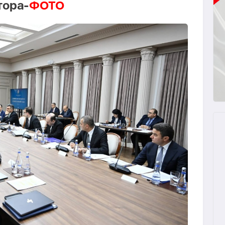
тора-
ФОТО