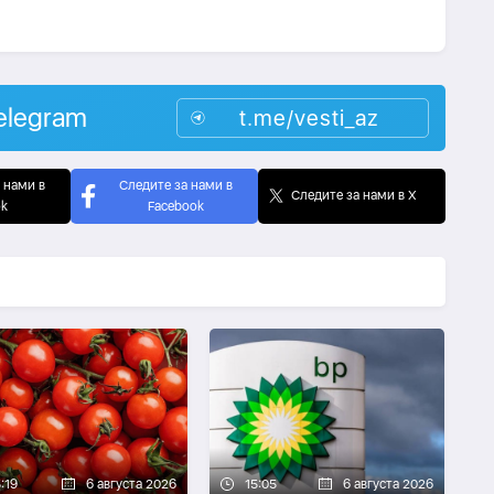
elegram
t.me/vesti_az
 нами в
Следите за нами в
Следите за нами в X
ok
Facebook
:19
6 августа 2026
15:05
6 августа 2026