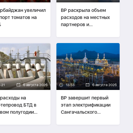
рбайджан увеличил
BP раскрыла объем
порт томатов на
расходов на местных
%
партнеров и
подрядчиков в
Азербайджане
:21
6 августа 2026
13:53
6 августа 2026
 расходы на
BP завершит первый
тепровод БТД в
этап электрификации
вом полугодии
Сангачальского
тавили $132 млн
терминала к середине
2027 года