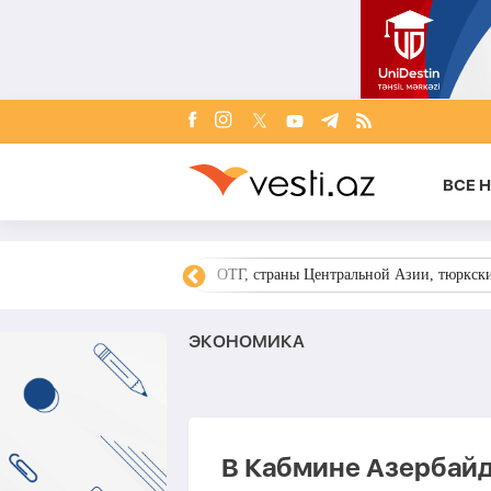
ВСЕ 
но-израильская война
ОТГ, страны Центральной Азии, тюркск
ЭКОНОМИКА
В Кабмине Азербай