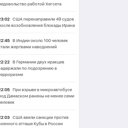
недовольство работой Хегсета
23:02
США перенаправили 49 судов
после возобновления блокады Ирана
22:45
В Индии около 100 человек
стали жертвами наводнений
22:22
В Германии двух иракцев
задержали по подозрению в
терроризме
22:05
При взрыве в микроавтобусе
под Дамаском ранены не менее семи
человек
22:03
США ввели санкции против
военного атташе Кубы в России