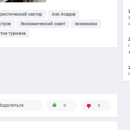
уристический сектор
Али Асадов
стров
Экономический совет
экономика
тие туризма
Поделиться
0
0