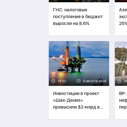
ГНС: налоговые
Азе
поступления в бюджет
экс
выросли на 8,6%
25
14:22
6 августа 2026
14
Инвестиции в проект
BP:
«Шах-Дениз»
неф
превысили $2 млрд в
пер
первом полугодии
сос