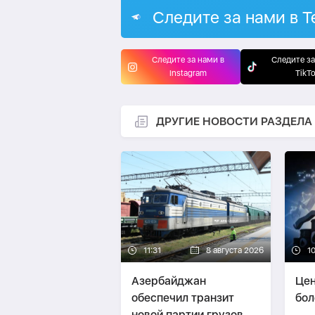
Следите за нами в T
Следите за нами в
Следите за
Instagram
TikT
ДРУГИЕ НОВОСТИ РАЗДЕЛА
11:31
8 августа 2026
1
Азербайджан
Цен
обеспечил транзит
бол
новой партии грузов из