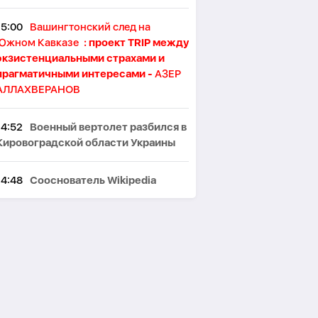
15:00
Вашингтонский след на
Южном Кавказе
: проект TRIP между
экзистенциальными страхами и
прагматичными интересами -
АЗЕР
АЛЛАХВЕРАНОВ
14:52
Военный вертолет разбился в
Кировоградской области Украины
14:48
Сооснователь Wikipedia
заявил об использовании
энциклопедии как инструмента
пропаганды
14:41
Хикмет Гаджиев: Президент
Ильхам Алиев выиграл не только
войну, но и мир
-
ВИДЕО