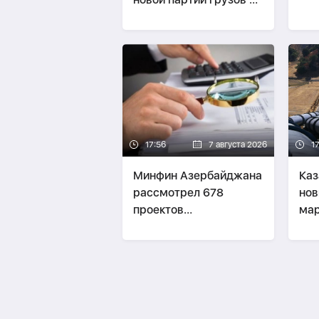
России в Армению-
ФОТО
17:56
7 августа 2026
17
Минфин Азербайджана
Каз
рассмотрел 678
нов
проектов
мар
законодательных актов
Аз