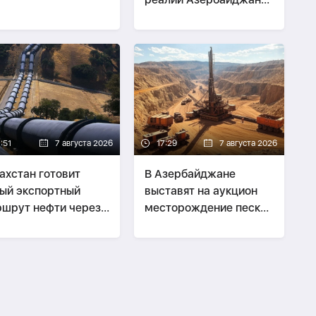
и Армении -
СТРАТЕГИЯ
:51
7 августа 2026
17:29
7 августа 2026
ахстан готовит
В Азербайджане
ый экспортный
выставят на аукцион
шрут нефти через
месторождение песка
ербайджан
и гравия