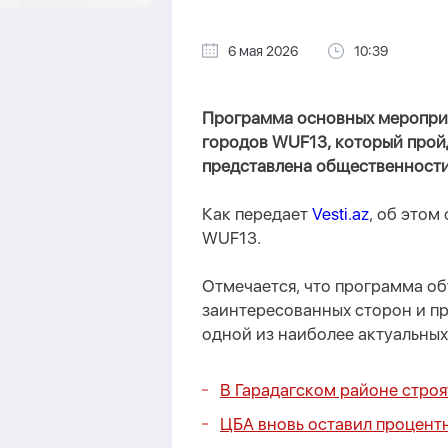
6 мая 2026
10:39
Программа основных меропри
городов WUF13, который пройде
представлена общественности
Как передает
Vesti.az
, об это
WUF13.
Отмечается, что программа о
заинтересованных сторон и п
одной из наиболее актуальны
В Гарадагском районе строя
ЦБА вновь оставил процент