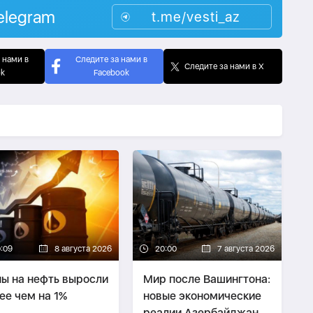
elegram
t.me/vesti_az
 нами в
Следите за нами в
Следите за нами в X
ok
Facebook
0:09
8 августа 2026
20:00
7 августа 2026
ы на нефть выросли
Мир после Вашингтона:
ее чем на 1%
новые экономические
реалии Азербайджана