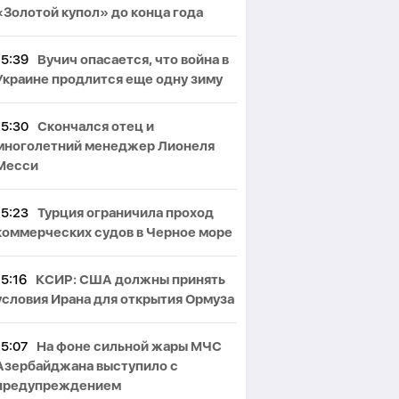
«Золотой купол» до конца года
15:39
Вучич опасается, что война в
Украине продлится еще одну зиму
15:30
Скончался отец и
многолетний менеджер Лионеля
Месси
15:23
Турция ограничила проход
коммерческих судов в Черное море
15:16
КСИР: США должны принять
условия Ирана для открытия Ормуза
15:07
На фоне сильной жары МЧС
Азербайджана выступило с
предупреждением