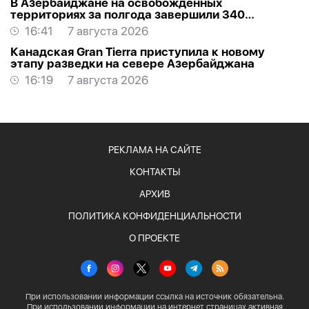
В Азербайджане на освобожденных
территориях за полгода завершили 340
проектов
16:41
7 августа 2026
Канадская Gran Tierra приступила к новому
этапу разведки на севере Азербайджана
16:19
7 августа 2026
РЕКЛАМА НА САЙТЕ
КОНТАКТЫ
АРХИВ
ПОЛИТИКА КОНФИДЕНЦИАЛЬНОСТИ
О ПРОЕКТЕ
При использовании информации ссылка на источник обязательна.
При использовании информации на интернет страницах активная