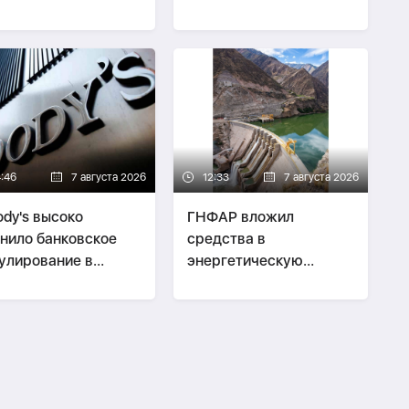
года завершили
севере Азербайджана
 проектов
4:46
7 августа 2026
12:33
7 августа 2026
dy's высоко
ГНФАР вложил
нило банковское
средства в
улирование в
энергетическую
ербайджане
компанию Inkia Energy