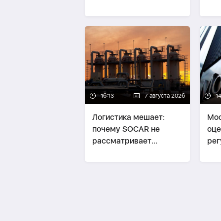
млн манатов
пол
340
16:13
7 августа 2026
1
Логистика мешает:
Moo
почему SOCAR не
оце
рассматривает
рег
украинские хранилища
Аз
газа