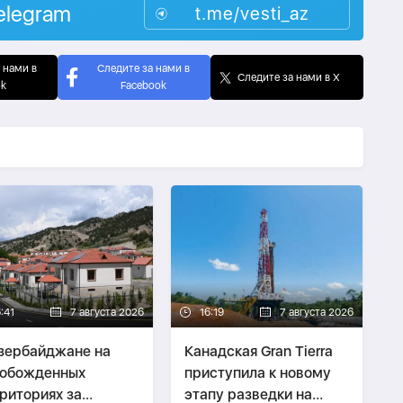
elegram
t.me/vesti_az
 нами в
Следите за нами в
Следите за нами в X
ok
Facebook
:41
7 августа 2026
16:19
7 августа 2026
зербайджане на
Канадская Gran Tierra
вобожденных
приступила к новому
риториях за
этапу разведки на