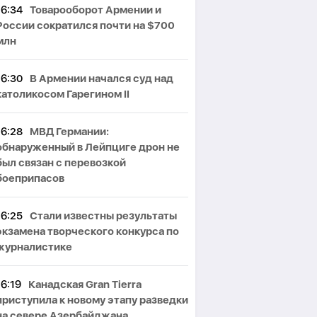
16:34
Товарооборот Армении и
России сократился почти на $700
млн
16:30
В Армении начался суд над
католикосом Гарегином II
16:28
МВД Германии:
обнаруженный в Лейпциге дрон не
был связан с перевозкой
боеприпасов
16:25
Стали известны результаты
экзамена творческого конкурса по
журналистике
16:19
Канадская Gran Tierra
приступила к новому этапу разведки
на севере Азербайджана