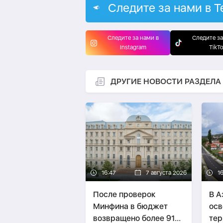
Следите за нами в T
Следите за нами в
Следите за
Instagram
TikT
ДРУГИЕ НОВОСТИ РАЗДЕЛА
16:47
7 августа 2026
16
После проверок
В А
Минфина в бюджет
ос
возвращено более 91
тер