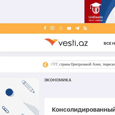
ВСЕ 
но-израильская война
ОТГ, страны Центральной Азии, тюркск
ЭКОНОМИКА
Консолидированный