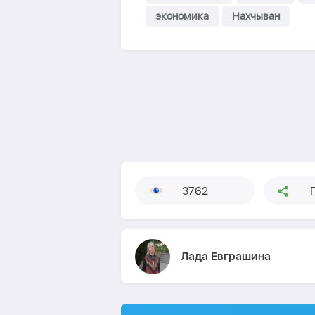
экономика
Нахчыван
3762
Лада Евграшина