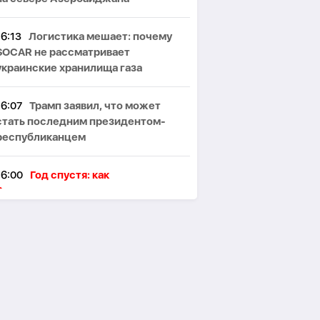
16:13
Логистика мешает: почему
SOCAR не рассматривает
украинские хранилища газа
16:07
Трамп заявил, что может
стать последним президентом-
республиканцем
16:00
Год спустя: как
Вашингтонские договоренности
изменили мирную повестку Южного
Кавказа -
ВЗГЛЯД
15:52
В результате российского
удара по Изюму погибли два
человека