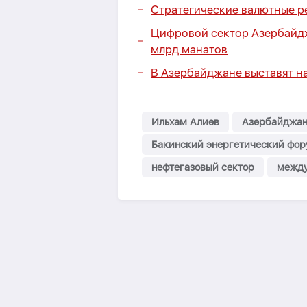
Стратегические валютные р
Цифровой сектор Азербайдж
млрд манатов
В Азербайджане выставят н
Ильхам Алиев
Азербайджа
Бакинский энергетический фо
нефтегазовый сектор
между