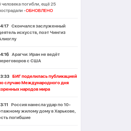
3 человека погибли, ещё 25
пострадали -
ОБНОВЛЕНО
14:17
Скончался заслуженный
деятель искусств, поэт Чингиз
Алиоглу
14:16
Арагчи: Иран не ведёт
переговоров с США
13:33
БИГ поделилась публикацией
по случаю Международного дня
коренных народов мира
13:11
Россия нанесла удар по 10-
этажному жилому дому в Харькове,
есть погибшие