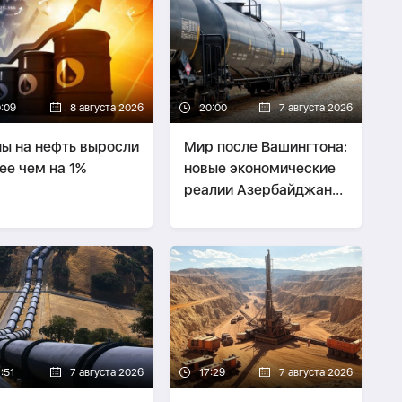
0:09
8 августа 2026
20:00
7 августа 2026
ы на нефть выросли
Мир после Вашингтона:
ее чем на 1%
новые экономические
реалии Азербайджана
и Армении -
СТРАТЕГИЯ
:51
7 августа 2026
17:29
7 августа 2026