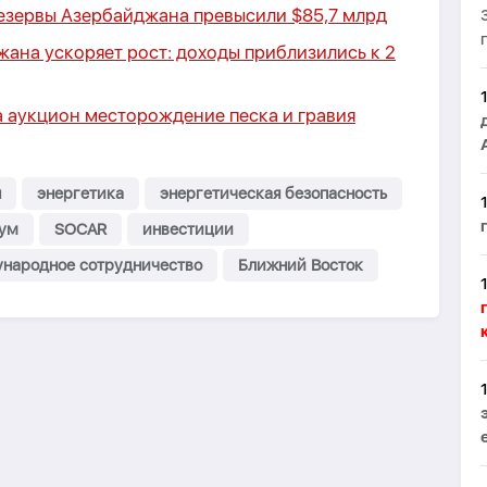
езервы Азербайджана превысили $85,7 млрд
ана ускоряет рост: доходы приблизились к 2
а аукцион месторождение песка и гравия
н
энергетика
энергетическая безопасность
рум
SOCAR
инвестиции
народное сотрудничество
Ближний Восток