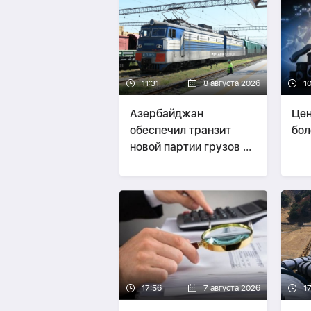
11:31
8 августа 2026
1
Азербайджан
Цен
обеспечил транзит
бол
новой партии грузов из
России в Армению-
ФОТО
17:56
7 августа 2026
17