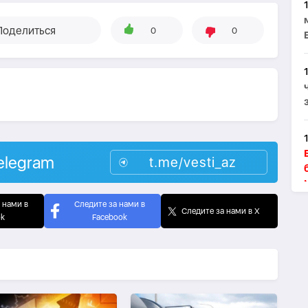
Поделиться
0
0
elegram
t.me/vesti_az
 нами в
Следите за нами в
Следите за нами в X
ok
Facebook