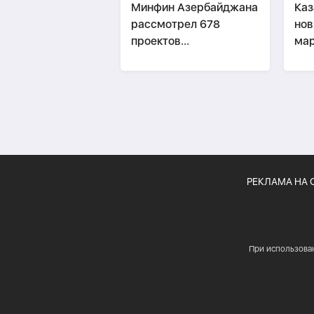
Минфин Азербайджана
Каз
рассмотрел 678
нов
проектов
мар
законодательных актов
Аз
РЕКЛАМА НА 
При использова