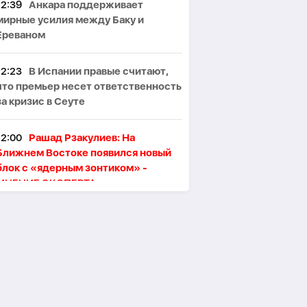
12:39
Анкара поддерживает
мирные усилия между Баку и
Ереваном
12:23
В Испании правые считают,
что премьер несет ответственность
за кризис в Сеуте
12:00
Рашад Рзакулиев: На
Ближнем Востоке появился новый
блок с «ядерным зонтиком» -
МНЕНИЕ ЭКСПЕРТА
11:47
Президент Ильхам Алиев
поздравил сингапурского коллегу
11:46
В Тегеране произошёл пожар,
один человек погиб, пятеро
пострадали