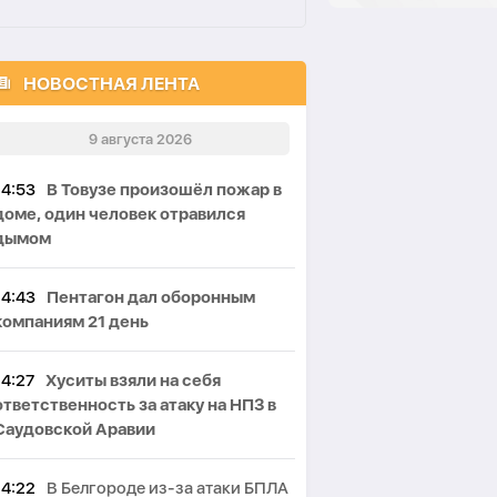
НОВОСТНАЯ ЛЕНТА
9 августа 2026
14:53
В Товузе произошёл пожар в
доме, один человек отравился
дымом
14:43
Пентагон дал оборонным
компаниям 21 день
14:27
Хуситы взяли на себя
ответственность за атаку на НПЗ в
Саудовской Аравии
14:22
В Белгороде из-за атаки БПЛА