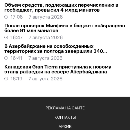
Объем средств, подлежащих перечислению в
госбюджет, превысил 4 млрд манатов
17:06
7 августа 2026
После проверок Минфина в бюджет возвращено
более 91 млн манатов
16:47
7 августа 2026
В Азербайджане на освобожденных
территориях за полгода завершили 340
проектов
16:41
7 августа 2026
Канадская Gran Tierra приступила к новому
этапу разведки на севере Азербайджана
16:19
7 августа 2026
РЕКЛАМА НА САЙТЕ
КОНТАКТЫ
АРХИВ