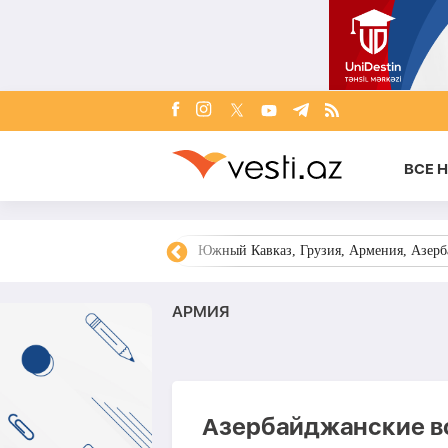
ВСЕ 
овости Азербайджана
Южный Кавказ, Грузия, Армения, Азерба
АРМИЯ
Азербайджанские в