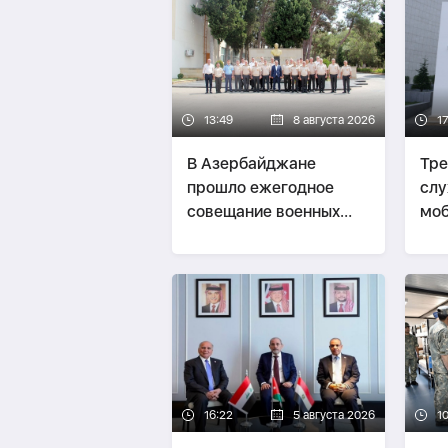
13:49
8 августа 2026
17
В Азербайджане
Тре
прошло ежегодное
слу
совещание военных
моб
атташе-
ФОТО
суд
взя
16:22
5 августа 2026
1