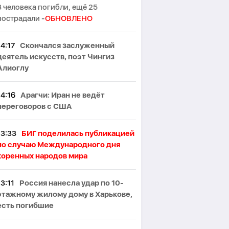
3 человека погибли, ещё 25
пострадали -
ОБНОВЛЕНО
14:17
Скончался заслуженный
деятель искусств, поэт Чингиз
Алиоглу
14:16
Арагчи: Иран не ведёт
переговоров с США
13:33
БИГ поделилась публикацией
по случаю Международного дня
коренных народов мира
13:11
Россия нанесла удар по 10-
этажному жилому дому в Харькове,
есть погибшие