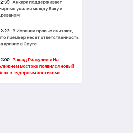
12:39
Анкара поддерживает
мирные усилия между Баку и
Ереваном
12:23
В Испании правые считают,
что премьер несет ответственность
за кризис в Сеуте
12:00
Рашад Рзакулиев: На
Ближнем Востоке появился новый
блок с «ядерным зонтиком» -
МНЕНИЕ ЭКСПЕРТА
11:47
Президент Ильхам Алиев
поздравил сингапурского коллегу
11:46
В Тегеране произошёл пожар,
один человек погиб, пятеро
пострадали