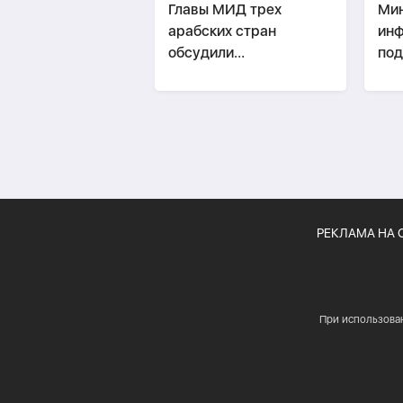
Главы МИД трех
Мин
арабских стран
инф
обсудили
энергобезопасность и
ВИ
ситуацию вокруг
Ормуза
РЕКЛАМА НА 
При использова