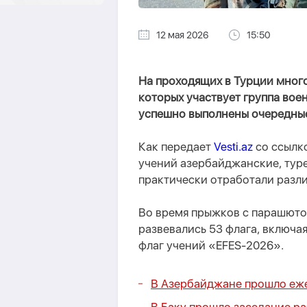
12 мая 2026
15:50
На проходящих в Турции мног
которых участвует группа во
успешно выполнены очередные
Как передает
Vesti.az
со ссылк
учений азербайджанские, тур
практически отработали разл
Во время прыжков с парашютом
развевались 53 флага, включа
флаг учений «EFES-2026».
В Азербайджане прошло еж