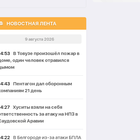
НОВОСТНАЯ ЛЕНТА
9 августа 2026
14:53
В Товузе произошёл пожар в
доме, один человек отравился
дымом
14:43
Пентагон дал оборонным
компаниям 21 день
14:27
Хуситы взяли на себя
ответственность за атаку на НПЗ в
Саудовской Аравии
14:22
В Белгороде из-за атаки БПЛА