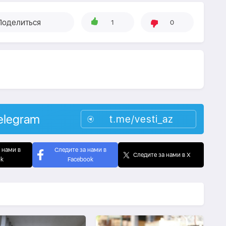
Поделиться
1
0
elegram
t.me/vesti_az
 нами в
Следите за нами в
Следите за нами в X
ok
Facebook