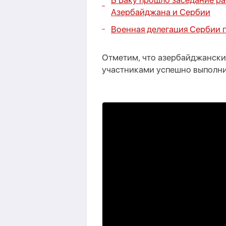
В Баку прошло заседание р
Азербайджана и Сербии
Военная делегация Сербии 
Отметим, что азербайджански
участниками успешно выполни