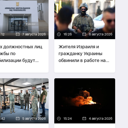
:12
7 августа 2026
16:26
6 августа 2026
х должностных лиц
Жителя Израиля и
жбы по
гражданку Украины
илизации будут
обвинили в работе на
ить по делу о
иранскую разведку
тках
0:42
5 августа 2026
15:24
4 августа 2026