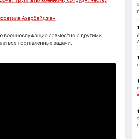
абочей группы по военному сотрудничеству
посетила Азербайджан
е военнослужащие совместно с другими
ли все поставленные задачи.