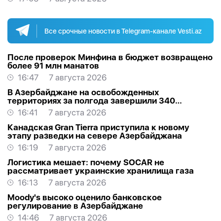
Все срочные новости в Telegram-канале Vesti.az
После проверок Минфина в бюджет возвращено
более 91 млн манатов
16:47
7 августа 2026
В Азербайджане на освобожденных
территориях за полгода завершили 340
проектов
16:41
7 августа 2026
Канадская Gran Tierra приступила к новому
этапу разведки на севере Азербайджана
16:19
7 августа 2026
Логистика мешает: почему SOCAR не
рассматривает украинские хранилища газа
16:13
7 августа 2026
Moody's высоко оценило банковское
регулирование в Азербайджане
14:46
7 августа 2026