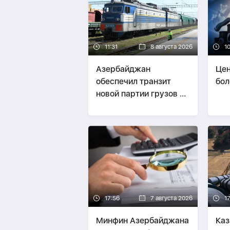
11:31
8 августа 2026
1
Азербайджан
Цен
обеспечил транзит
бол
новой партии грузов из
России в Армению-
ФОТО
17:56
7 августа 2026
17
Минфин Азербайджана
Каз