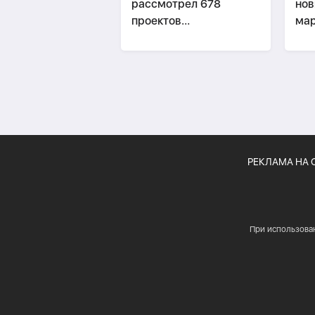
рассмотрел 678
нов
проектов
мар
законодательных актов
Аз
РЕКЛАМА НА 
При использова