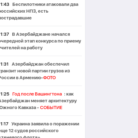
11:43
Беспилотники атаковали два
российских НПЗ, есть
пострадавшие
11:37
В Азербайджане начался
очередной этап конкурса по приему
учителей на работу
11:31
Азербайджан обеспечил
транзит новой партии грузов из
России в Армению-
ФОТО
11:25
Год после Вашингтона
: как
Азербайджан меняет архитектуру
Южного Кавказа -
СОБЫТИЕ
11:17
Украина заявила о поражении
еще 12 судов российского
«теневого флота»