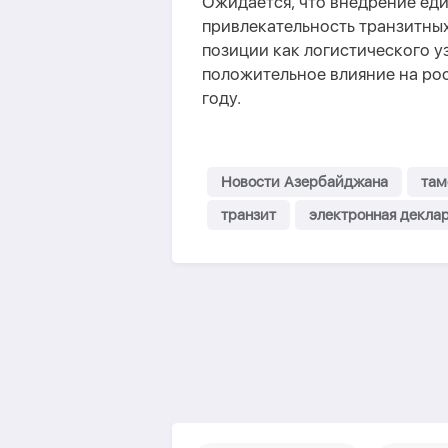
Ожидается, что внедрение ед
привлекательность транзитных
позиции как логистического у
положительное влияние на рос
году.
Новости Азербайджана
там
транзит
электронная декла