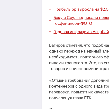
Прибыль bp выросла на $2,5
Баку и Сеул подписали но
госфинансов-
ФОТО
Годовая инфляция в Азербай
Багиров отметил, что подобная
однако переход на единый эл
необходимость повторного оф
видами транспорта. Это, по е
товаров и снизит администрат
«Отмена требования дополнит
контейнеров с одного вида тр
перевозки, повысит их качест
подчеркнул глава ГТК.