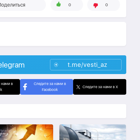
Поделиться
0
0
elegram
t.me/vesti_az
 нами в
Следите за нами в
Следите за нами в X
ok
Facebook