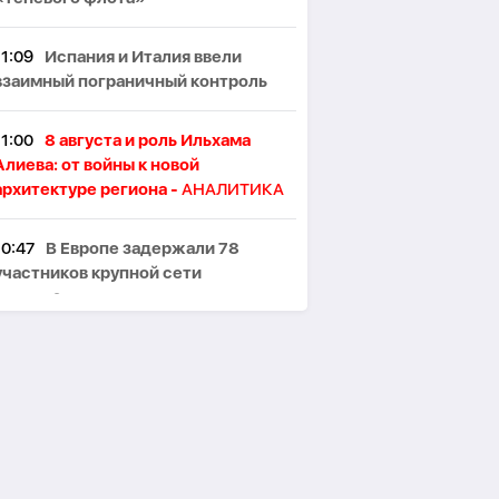
11:09
Испания и Италия ввели
взаимный пограничный контроль
11:00
8 августа и роль Ильхама
Алиева: от войны к новой
архитектуре региона -
АНАЛИТИКА
10:47
В Европе задержали 78
участников крупной сети
перевозчиков нелегальных
мигрантов
10:41
CNN: Главный военный
советник Трампа призвал искать
выход из войны с Ираном
10:35
В Азербайджане стартовала