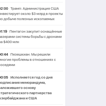
02:00
Трамп: Администрация США
инвестирует около $3 млрд в проекты
по добыче полезных ископаемых
01:19
Пентагон закупит оснащённые
лазерами системы борьбы с дронами
на $400 млн
00:44
Пезешкиан: Мы решили
многие проблемы в отношениях с
соседями
00:05
Исполняется год со дня
подписания меморандума,
заложившего основу
стратегического партнерства
Азербайджана и США