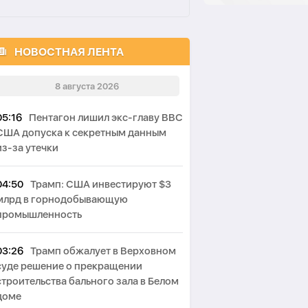
НОВОСТНАЯ ЛЕНТА
8 августа 2026
05:16
Пентагон лишил экс-главу ВВС
США допуска к секретным данным
из-за утечки
04:50
Трамп: США инвестируют $3
млрд в горнодобывающую
промышленность
03:26
Трамп обжалует в Верховном
суде решение о прекращении
строительства бального зала в Белом
доме