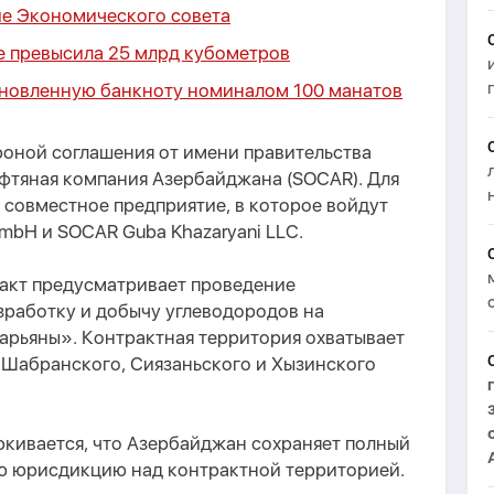
ие Экономического совета
е превысила 25 млрд кубометров
бновленную банкноту номиналом 100 манатов
роной соглашения от имени правительства
ефтяная компания Азербайджана (SOCAR). Для
 совместное предприятие, в которое войдут
) GmbH и SOCAR Guba Khazaryani LLC.
акт предусматривает проведение
зработку и добычу углеводородов на
арьяны». Контрактная территория охватывает
, Шабранского, Сиязаньского и Хызинского
ркивается, что Азербайджан сохраняет полный
ю юрисдикцию над контрактной территорией.