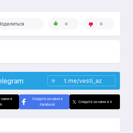
Поделиться
0
0
elegram
t.me/vesti_az
 нами в
Следите за нами в
Следите за нами в X
ok
Facebook