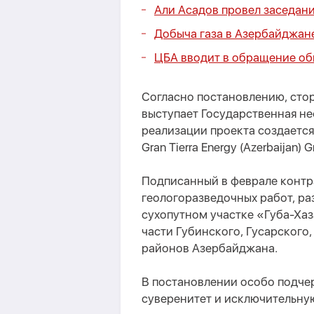
Али Асадов провел заседан
Добыча газа в Азербайджан
ЦБА вводит в обращение о
Согласно постановлению, сто
выступает Государственная н
реализации проекта создается
Gran Tierra Energy (Azerbaijan
Подписанный в феврале контр
геологоразведочных работ, ра
сухопутном участке «Губа-Хаз
части Губинского, Гусарского
районов Азербайджана.
В постановлении особо подче
суверенитет и исключительну