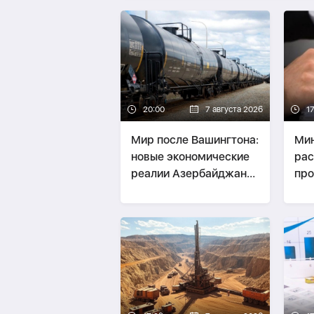
20:00
7 августа 2026
1
Мир после Вашингтона:
Ми
новые экономические
рас
реалии Азербайджана
про
и Армении -
зак
СТРАТЕГИЯ