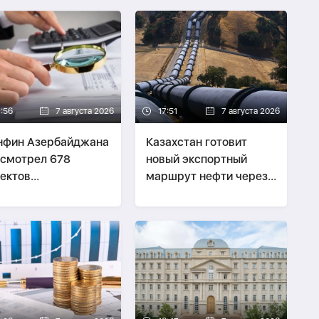
7:56
7 августа 2026
17:51
7 августа 2026
нфин Азербайджана
Казахстан готовит
смотрел 678
новый экспортный
ектов
маршрут нефти через
онодательных актов
Азербайджан