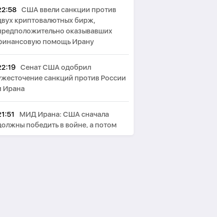
22:58
США ввели санкции против
двух криптовалютных бирж,
предположительно оказывавших
финансовую помощь Ирану
22:19
Сенат США одобрил
ужесточение санкций против России
и Ирана
21:51
МИД Ирана: США сначала
должны победить в войне, а потом
говорить о «трофеях» Ирана
21:12
Бессент не исключил
возможность 60-дневного
перемирия с Ираном
20:50
Мирзиёев и Трамп обсудили