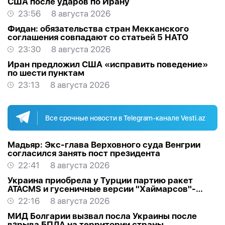
США после ударов по Ирану
23:56
8 августа 2026
Фидан: обязательства стран Мекканского
соглашения совпадают со статьей 5 НАТО
23:30
8 августа 2026
Иран предложил США «исправить поведение»
по шести пунктам
23:13
8 августа 2026
Все срочные новости в Telegram-канале Vesti.az
Мадьяр: Экс-глава Верховного суда Венгрии
согласился занять пост президента
22:41
8 августа 2026
Украина приобрела у Турции партию ракет
ATACMS и гусеничные версии "Хаймарсов"-
ОБНОВЛЕНО
22:16
8 августа 2026
МИД Болгарии вызвал посла Украины после
взрыва БПЛА на территории страны