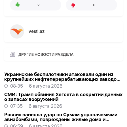
2
0
Vesti.az
ДРУГИЕ НОВОСТИ РАЗДЕЛА
Украинские беспилотники атаковали один из
крупнейших нефтеперерабатывающих заводов
России в Ярославской области
08:35
6 августа 2026
СМИ: Трамп обвинил Хегсета в сокрытии данных
о запасах вооружений
07:35
6 августа 2026
Россия нанесла удар по Сумам управляемыми
авиабомбами, повреждены жилые дома и
торговый центр
06:59
6 августа 2026