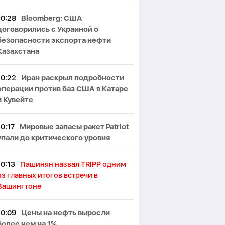
10:28
Bloomberg: США
договорились с Украиной о
безопасности экспорта нефти
Казахстана
10:22
Иран раскрыл подробности
операции против баз США в Катаре
и Кувейте
10:17
Мировые запасы ракет Patriot
упали до критического уровня
10:13
Пашинян назвал TRIPP одним
из главных итогов встречи в
Вашингтоне
10:09
Цены на нефть выросли
более чем на 1%