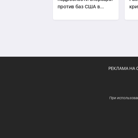
против баз США в
кри
Катаре и Кувейте
РЕКЛАМА НА 
При использова