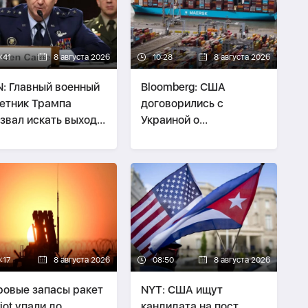
:41
8 августа 2026
10:28
8 августа 2026
: Главный военный
Bloomberg: США
етник Трампа
договорились с
звал искать выход
Украиной о
войны с Ираном
безопасности экспорта
нефти Казахстана
:17
8 августа 2026
08:50
8 августа 2026
овые запасы ракет
NYT: США ищут
riot упали до
кандидата на пост