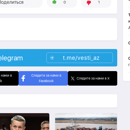
Поделиться
0
1
elegram
t.me/vesti_az
 нами в
Следите за нами в
Следите за нами в X
ok
Facebook