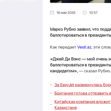
16 мая 2026
10:57
Марко Рубио заявил, что подд
баллотироваться в президент
Как передает
Vesti.az
, эти сло
«Джей Ди Вэнс — мой очень х
баллотироваться в президенты
кандидатом»,
— сказал Рубио
За EasyJet развернулась бор
Британия готова отправить 
Китайская компания вложит
Казахстане