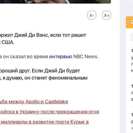
ержит Джей Ди Вэнс, если тот решит
ы США.
ва он сказал во время
интервью
NBC News.
ороший друг. Если Джей Ди будет
, я думаю, он станет феноменальным
.
ьба между Apollo и Castlelake
войска в Украину после прекращения огня
 миллиарды в развитие порта Курык в