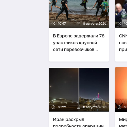
10:47
8 августа 2026
10
В Европе задержали 78
CNN
участников крупной
сов
сети перевозчиков
при
нелегальных мигрантов
из 
10:22
8 августа 2026
10
Иран раскрыл
Мир
подробности операции
Pat