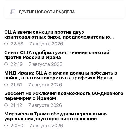
ДРУГИЕ НОВОСТИ РАЗДЕЛА
США ввели санкции против двух
криптовалютных бирж, предположительно
оказывавших финансовую помощь Ирану
22:58
7 августа 2026
Сенат США одобрил ужесточение санкций
против России и Ирана
22:19
7 августа 2026
МИД Ирана: США сначала должны победить в
войне, а потом говорить о «трофеях» Ирана
21:51
7 августа 2026
Бессент не исключил возможность 60-дневного
перемирия с Ираном
21:12
7 августа 2026
Мирзиёев и Трамп обсудили перспективы
укрепления двусторонних отношений
20:50
7 августа 2026