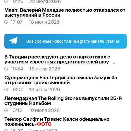
10:25
22 июля 2026
Mash: Валерий Меладзе полностью отказался от
выступлений в России
17:07
18 июля 2026
Все срочные новости в Telegram-канале Vesti.az
В Турции расследуют дело о наркотиках с
участием известных представителей шоу-
бизнеса
10:34
16 июля 2026
Супермодель Ева Герцигова вышла замуж за
отца своих троих сыновей
19:07
13 июля 2026
Легендарная The Rolling Stones выпустили 25-й
студийный альбом
13:12
10 июля 2026
Тейлор Свифт и Трэвис Келси официально
поженились-
ФОТО