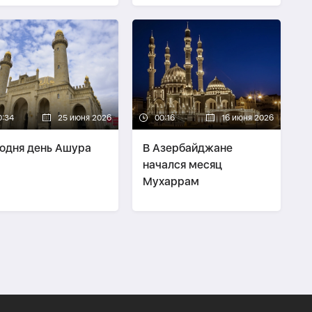
уществования
стран ОТГ
0:34
25 июня 2026
00:16
16 июня 2026
одня день Ашура
В Азербайджане
начался месяц
Мухаррам