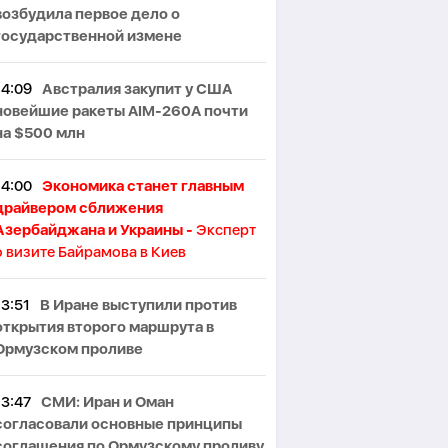
возбудила первое дело о
государственной измене
14:09
Австралия закупит у США
новейшие ракеты AIM-260A почти
на $500 млн
14:00
Экономика станет главным
драйвером сближения
Азербайджана и Украины -
Эксперт
о визите Байрамова в Киев
13:51
В Иране выступили против
открытия второго маршрута в
Ормузском проливе
13:47
СМИ: Иран и Оман
согласовали основные принципы
соглашения по Ормузскому проливу