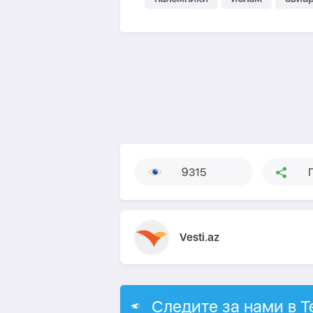
9315
Vesti.az
Следите за нами в T