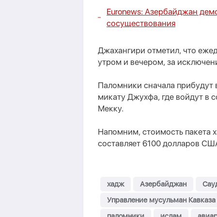
Euronews: Азербайджан дем
сосуществования
Джахангири отметил, что ежед
утром и вечером, за исключен
Паломники сначала прибудут в
микату Джухфа, где войдут в с
Мекку.
Напомним, стоимость пакета х
составляет 6100 долларов СШ
хадж
Азербайджан
Сау
Управление мусульман Кавказа
паломники
ислам
авиа