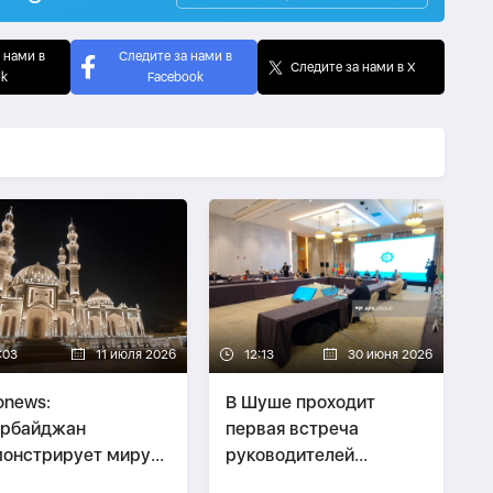
 нами в
Следите за нами в
Следите за нами в X
ok
Facebook
:03
11 июля 2026
12:13
30 июня 2026
onews:
В Шуше проходит
ербайджан
первая встреча
онстрирует миру
руководителей
диции религиозного
религиозных ведомств