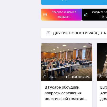
Следите за нами в
Следите за
Instagram
TikT
ДРУГИЕ НОВОСТИ РАЗДЕЛА
20:55
16 июля 2026
11
В Гусаре обсудили
Eur
вопросы освещения
Аз
религиозной тематики
дем
в СМИ-
ФОТО
тра