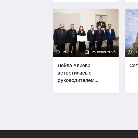
сос
20:10
25 июня 2026
0
Лейла Алиева
Сег
встретилась с
руководителем
Ватиканской
апостольской
библиотеки и
Апостольского архива-
ФОТО