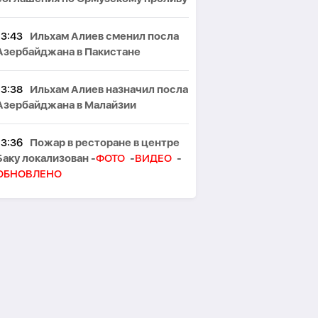
13:43
Ильхам Алиев сменил посла
Азербайджана в Пакистане
13:38
Ильхам Алиев назначил посла
Азербайджана в Малайзии
13:36
Пожар в ресторане в центре
Баку локализован -
ФОТО
-
ВИДЕО
-
ОБНОВЛЕНО
13:28
Ильхам Алиев сменил посла
Азербайджана в Эстонии
13:25
В Азербайджане создан
Оргкомитет Международного
инвестиционного форума -
РАСПОРЯЖЕНИЕ