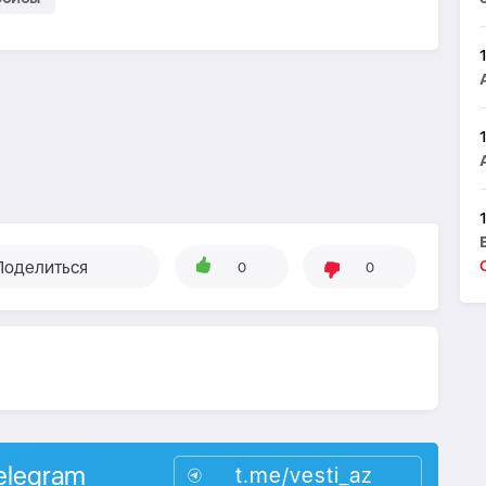
Поделиться
0
0
elegram
t.me/vesti_az