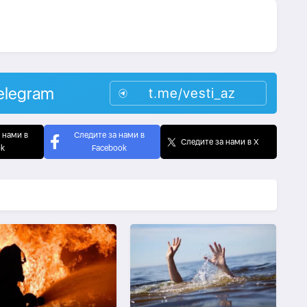
elegram
t.me/vesti_az
 нами в
Следите за нами в
Следите за нами в X
ok
Facebook