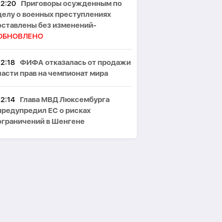
12:20
Приговоры осужденным по
делу о военных преступлениях
оставлены без изменений-
ОБНОВЛЕНО
12:18
ФИФА отказалась от продажи
части прав на чемпионат мира
12:14
Глава МВД Люксембурга
предупредил ЕС о рисках
ограничений в Шенгене
12:09
Армия Ирана заявила о
полной боевой готовности
12:00
Реконструкция метро -
поворотный момент для
транспортной системы Баку –
РАУФ
АГАМИРЗАЕВ