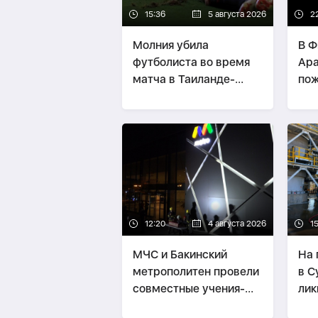
15:36
5 августа 2026
2
Молния убила
В Ф
футболиста во время
Ара
матча в Таиланде-
по
ВИДЕО
12:20
4 августа 2026
1
МЧС и Бакинский
На 
метрополитен провели
в С
совместные учения-
лик
ФОТО
-
ВИДЕО
по