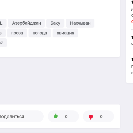
L
Азербайджан
Баку
Нахчыван
в
гроза
погода
авиация
az
Поделиться
0
0