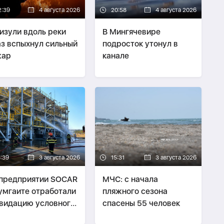
2:39
4 августа 2026
20:58
4 августа 2026
изули вдоль реки
В Мингячевире
з вспыхнул сильный
подросток утонул в
жар
канале
5:39
3 августа 2026
15:31
3 августа 2026
предприятии SOCAR
МЧС: с начала
умгаите отработали
пляжного сезона
видацию условного
спасены 55 человек
жара-
ФОТО