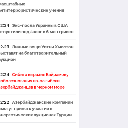
масштабные
антитеррористические учения
12:34
Экс-посла Украины в США
отпустили под залог в 6 млн гривен
12:29
Личные вещи Уитни Хьюстон
выставят на благотворительный
аукцион
12:24
Сибига выразил Байрамову
соболезнования из-за гибели
азербайджанцев в Черном море
12:22
Азербайджанские компании
смогут принять участие в
энергетических аукционах Турции