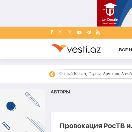
ВСЕ 
овости Азербайджана
Южный Кавказ, Грузия, Армения, Азерба
AВТОРЫ
Провокация РосТВ и