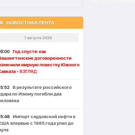
НОВОСТНАЯ ЛЕНТА
7 августа 2026
16:00
Год спустя: как
Вашингтонские договоренности
изменили мирную повестку Южного
Кавказа -
ВЗГЛЯД
15:52
В результате российского
удара по Изюму погибли два
человека
15:48
Импорт саудовской нефти в
США впервые с 1985 года упал до
нуля