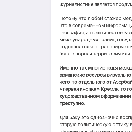
журналистике является проду
Потому что любой стажер мед
что в современном информаци
география, а политическое за
международных границ госуда
подсознательно транслируется
зона, спорная территория или
Именно так многие годы меж
армянские ресурсы визуально 
чего-то отдельного от Азерба
«первая кнопка» Кремля, то го
художественном оформлении э
преступно.
Для Баку это однозначно восп
старую политическую оптику в
изменилась. Напомним москов