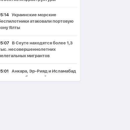
15:14
Украинские морские
беспилотники атаковали портовую
зону Ялты
15:07
В Сеуте находятся более 1,3
тыс. несовершеннолетних
нелегальных мигрантов
15:01
Анкара, Эр-Рияд и Исламабад
заключили оборонный пакт-
ОБНОВЛЕНО
14:58
Житель Товуза задержан по
подозрению в убийстве
собственной тети-
ФОТО
14:52
Резаи: Иран не допустит