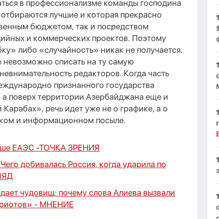
аться в профессионализме команды господина
 отбираются лучшие и которая прекрасно
твенным бюджетом, так и посредством
ийных и коммерческих проектов. Поэтому
ку» либо «случайность» никак не получается.
ые невозможно списать на ту самую
невнимательность редакторов. Когда часть
еждународно признанного государства
, а поверх территории Азербайджана еще и
Карабах», речь идет уже не о графике, а о
ском и информационном посыле.
ьше ЕАЭС -
ТОЧКА ЗРЕНИЯ
Чего добивалась Россия, когда ударила по
ЛЯД
дает чудовищ: почему слова Алиева вызвали
триотов» -
МНЕНИЕ