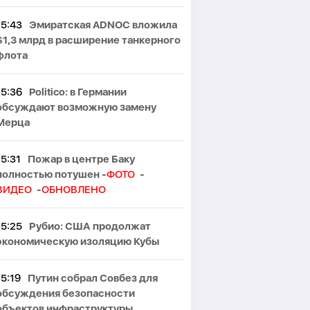
15:43
Эмиратская ADNOC вложила
$1,3 млрд в расширение танкерного
флота
15:36
Politico: в Германии
обсуждают возможную замену
Мерца
15:31
Пожар в центре Баку
полностью потушен -
ФОТО
-
ВИДЕО
-
ОБНОВЛЕНО
15:25
Рубио: США продолжат
экономическую изоляцию Кубы
15:19
Путин собрал Совбез для
обсуждения безопасности
объектов инфраструктуры