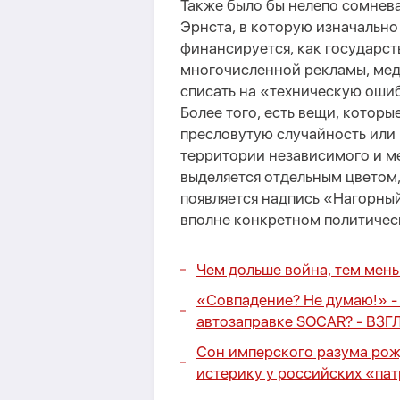
Также было бы нелепо сомнев
Эрнста, в которую изначально
финансируется, как государс
многочисленной рекламы, мед
списать на «техническую ошиб
Более того, есть вещи, котор
пресловутую случайность или 
территории независимого и м
выделяется отдельным цветом
появляется надпись «Нагорный 
вполне конкретном политиче
Чем дольше война, тем мен
«Совпадение? Не думаю!» - 
автозаправке SOCAR? - ВЗГ
Сон имперского разума рож
истерику у российских «па