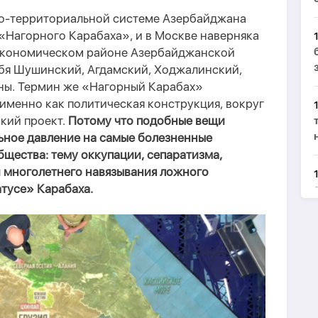
но-территориальной системе Азербайджана
 «Нагорного Карабаха», и в Москве наверняка
экономическом районе Азербайджанской
бя Шушинский, Агдамский, Ходжалинский,
ны. Термин же «Нагорный Карабах»
именно как политическая конструкция, вокруг
кий проект.
Потому что подобные вещи
ьное давление на самые болезненные
щества: тему оккупации, сепаратизма,
и многолетнего навязывания ложного
тусе» Карабаха.