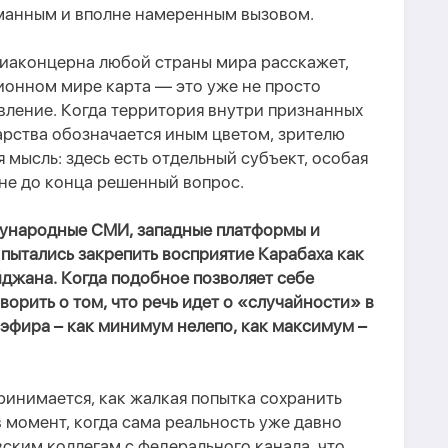
манным и вполне намеренным вызовом.
иаконцерна любой страны мира расскажет,
онном мире карта — это уже не просто
явление. Когда территория внутри признанных
рства обозначается иным цветом, зрителю
 мысль: здесь есть отдельный субъект, особая
 не до конца решенный вопрос.
дународные СМИ, западные платформы и
пытались закрепить восприятие Карабаха как
йджана. Когда подобное позволяет себе
ворить о том, что речь идет о «случайности» в
фира – как минимум нелепо, как максимум –
ринимается, как жалкая попытка сохранить
 момент, когда сама реальность уже давно
ским коллегам с федерального канала, что