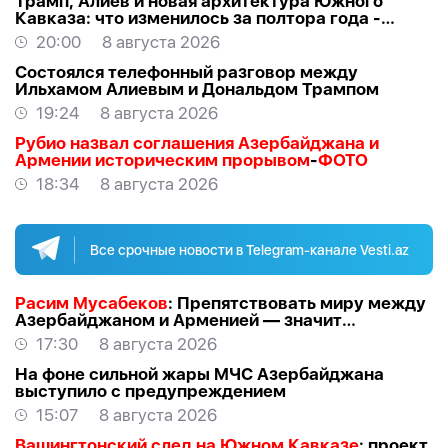
Трамп, Алиев и новая архитектура Южного
Кавказа: что изменилось за полтора года -
ВЗГЛЯД
20:00
8 августа 2026
Состоялся телефонный разговор между
Ильхамом Алиевым и Дональдом Трампом
19:24
8 августа 2026
Рубио назвал соглашения Азербайджана и
Армении историческим прорывом
-
ФОТО
18:34
8 августа 2026
Все срочные новости в Telegram-канале Vesti.az
Расим Мусабеков
: Препятствовать миру между
Азербайджаном и Арменией — значит
создавать проблемы самим себе -
ЭКСПЕРТ
17:30
8 августа 2026
На фоне сильной жары МЧС Азербайджана
выступило с предупреждением
15:07
8 августа 2026
Вашингтонский след на Южном Кавказе
: проект