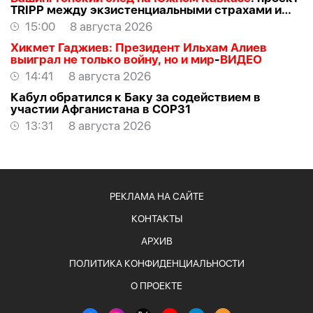
TRIPР между экзистенциальными страхами и
прагматичными интересами -
АЗЕР
15:00
8 августа 2026
АЛЛАХВЕРАНОВ
Хикмет Гаджиев: Президент Ильхам Алиев
выиграл не только войну, но и мир
-
ВИДЕО
14:41
8 августа 2026
Кабул обратился к Баку за содействием в
участии Афганистана в COP31
13:31
8 августа 2026
РЕКЛАМА НА САЙТЕ
КОНТАКТЫ
АРХИВ
ПОЛИТИКА КОНФИДЕНЦИАЛЬНОСТИ
О ПРОЕКТЕ