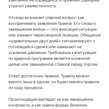
кампанию не оправдался, и прежний сценарий
утратил реалистичность.
Отсюда возникает главный вопрос: как
воспринимать заявления Трампа. Его слова о
завершении войны — это фиксация ситуации
или элемент переговорной позиции. Обещания
«удивительных двух дней» сигнал
изируют
о
готовящейся сделке или намек
ают
на
усиление давления. Требование капитуляции
по ядерной программе
является
конечн
ой
цель
ю
или завышенн
ой
ставк
ой
перед торгом.
Ответ достаточно прямой. Трампу можно
верить лишь в одном: он будет менять правила
по ходу процесса.
Происходящее выглядит не как завершение
конфликта, а как смена формы. Военное