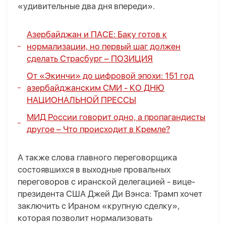
«удивительные два дня впереди».
Азербайджан и ПАСЕ: Баку готов к
нормализации, но первый шаг должен
сделать Страсбург –
ПОЗИЦИЯ
От «Экинчи» до цифровой эпохи: 151 год
азербайджанским СМИ -
КО ДНЮ
НАЦИОНАЛЬНОЙ ПРЕССЫ
МИД России говорит одно, а пропагандисты
другое –
Что происходит в Кремле?
А также слова главного переговорщика
состоявшихся в выходные провальных
переговоров с иранской делегацией - вице-
президента США Джей Ди Вэнса: Трамп хочет
заключить с Ираном «крупную сделку»,
которая позволит нормализовать