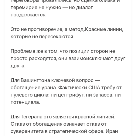
переговоры провалились
,
но сделка близка
и
перемирие не нужно — но диалог
продолжается.
Это не противоречие
, а метод
.Красные линии,
которые не пересекаются
Проблема
же
в том, что позиции сторон не
просто расходятся
,
они взаимоисключают друг
друга.
Для Вашингтона ключевой вопрос —
обогащение урана. Фактически США требуют
нулевого цикла: ни центрифуг, ни запасов, ни
потенциала.
Для Тегерана это
является
красн
ой
лини
ей
.
Отказ от обогащения означает отказ от
суверенитета в стратегической сфере. Иран