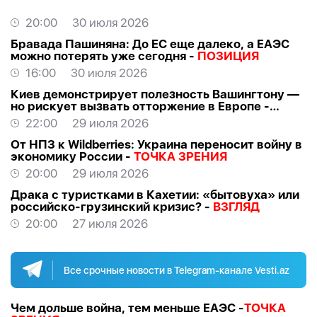
20:00
30 июля 2026
Бравада Пашиняна: До ЕС еще далеко, а ЕАЭС
можно потерять уже сегодня -
ПОЗИЦИЯ
16:00
30 июля 2026
Киев демонстрирует полезность Вашингтону —
но рискует вызвать отторжение в Европе -
ВЗГЛЯД
22:00
29 июля 2026
От НПЗ к Wildberries: Украина переносит войну в
экономику России -
ТОЧКА ЗРЕНИЯ
20:00
29 июля 2026
Драка с туристками в Кахетии: «бытовуха» или
российско-грузинский кризис? -
ВЗГЛЯД
20:00
27 июля 2026
Все срочные новости в Telegram-канале Vesti.az
Чем дольше война, тем меньше ЕАЭС -
ТОЧКА