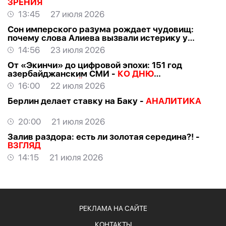
ЗРЕНИЯ
13:45
27 июля 2026
Сон имперского разума рождает чудовищ:
почему слова Алиева вызвали истерику у
российских «патриотов» -
МНЕНИЕ
14:56
23 июля 2026
От «Экинчи» до цифровой эпохи: 151 год
азербайджанским СМИ -
КО ДНЮ
НАЦИОНАЛЬНОЙ ПРЕССЫ
16:00
22 июля 2026
Берлин делает ставку на Баку -
АНАЛИТИКА
20:00
21 июля 2026
Залив раздора: есть ли золотая середина?! -
ВЗГЛЯД
14:15
21 июля 2026
РЕКЛАМА НА САЙТЕ
КОНТАКТЫ