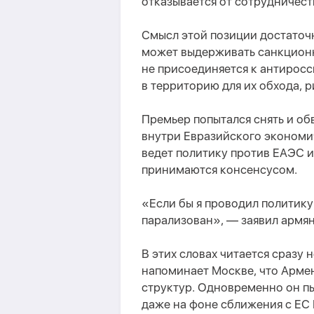
отказывается от сотрудничеств
Смысл этой позиции достаточн
может выдерживать санкционн
не присоединяется к антиросс
в территорию для их обхода, 
Премьер попытался снять и о
внутри Евразийского экономич
ведет политику против ЕАЭС и
принимаются консенсусом.
«Если бы я проводил политику
парализован», — заявил армя
В этих словах читается сразу
напоминает Москве, что Армен
структур. Одновременно он пы
даже на фоне сближения с ЕС 