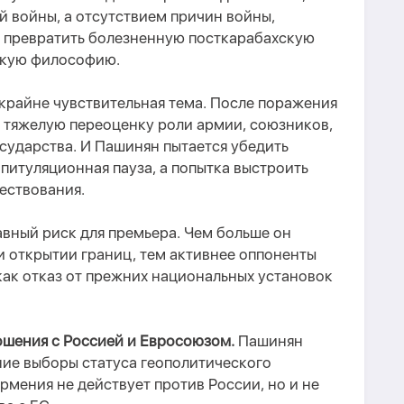
й войны, а отсутствием причин войны,
й превратить болезненную посткарабахскую
скую философию.
крайне чувствительная тема. После поражения
 тяжелую переоценку роли армии, союзников,
сударства. И Пашинян пытается убедить
апитуляционная пауза, а попытка выстроить
ествования.
авный риск для премьера. Чем больше он
и открытии границ, тем активнее оппоненты
 как отказ от прежних национальных установок
ошения с Россией и Евросоюзом.
Пашинян
ние выборы статуса геополитического
рмения не действует против России, но и не