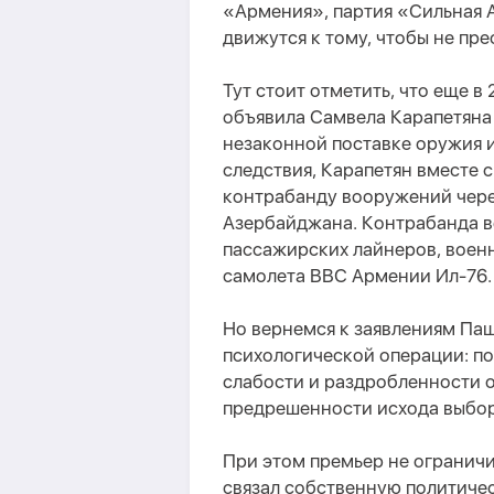
«Армения», партия «Сильная
движутся к тому, чтобы не пр
Тут с
тоит отметить, что еще в
объявила Самвела Карапетяна
незаконной поставке оружия и
следствия,
Карапетян вместе 
контрабанду вооружений чер
Азербайджана.
К
онтрабанда 
пассажирских лайнеров, воен
самолет
а
ВВС Армении Ил-76.
Но вернемся к заявлениям Паш
психологической операции
: п
слабости и раздробленности 
предрешенности исхода выбор
При этом
премьер
не ограничи
связал собственную политичес