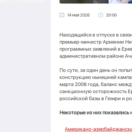
14 мая 2026
20:00
Находящийся в отпуске в связ
премьер-министр Армении Ник
программных заявлений в Ере
административном районе Ача
По сути, за один день он поп
конструкцию нынешней кампан
марта 2008 года, баланс меж
санкционную осторожность Ер
российской базы в Гюмри и ро
Некоторые из них показались
Американо-азербайджанские