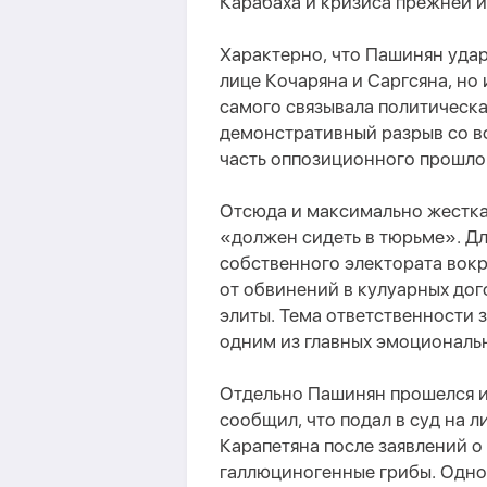
Карабаха и кризиса прежней
и
Характерно, что Пашинян уда
лице Кочаряна и Саргсяна, но 
самого связывала политическа
демонстративный разрыв со вс
часть оппозиционного прошлог
Отсюда и максимально жестка
«должен сидеть в тюрьме». Д
собственного электората вокру
от обвинений в кулуарных до
элиты. Тема ответственности 
одним из главных эмоциональ
Отдельно Пашинян прошелся и
сообщил, что подал в суд на 
Карапетяна после заявлений о
галлюциногенные грибы. Одно