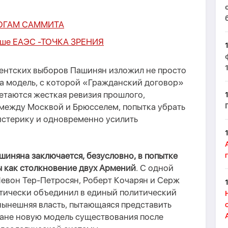
ОГАМ САММИТА
ьше ЕАЭС -
ТОЧКА ЗРЕНИЯ
ментских выборов Пашинян изложил не просто
 а модель, с которой «Гражданский договор»
четаются жесткая ревизия прошлого,
ежду Москвой и Брюсселем, попытка убрать
стерику и одновременно усилить
ашиняна
заключается, безусловно, в
попытк
е
 как столкновение двух Армений
. С одной
евон Тер-Петросян, Роберт Кочарян и Серж
ктически объединил в единый политический
нынешняя власть, пытающаяся представить
ране новую модель существования после