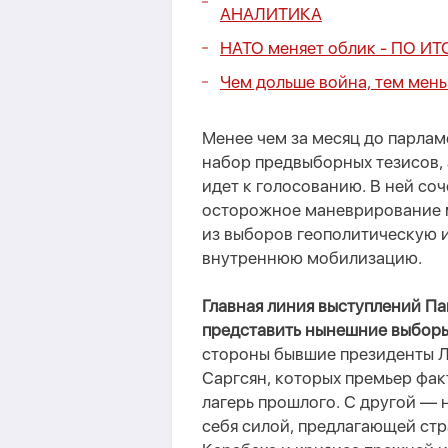
АНАЛИТИКА
НАТО меняет облик -
ПО ИТ
Чем дольше война, тем мен
Менее чем за месяц до парла
набор предвыборных тезисов,
идет к голосованию. В ней со
осторожное маневрирование м
из
выборов геополитическую и
внутреннюю мобилизацию.
Главная линия выступлений П
представить нынешние выборы
стороны бывшие президенты Л
Саргсян, которых премьер фа
лагерь прошлого. С другой — 
себя силой, предлагающей ст