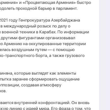
 Армения» и «Процветающая Армения» быстро
еодолеть проходной барьер в парламент.
 2021 году Генпрокуратура Азербайджана
 в международный розыск по делу о
 военной техники в Карабах. По
информации
с другими
фигурант
ами
организовывал
ез Армению на оккупированные территории
велась воздушным путем — с помощью
но-транспортного
борта
, а также грузового
иняна, которые выглядят как
элемент
ы
опытка
заранее
с
формировать ощущение
оппозиции, создавая атмосферу
ов.
вается внутренней конфронтацией. Он вновь
кую линию с идеей мира. Его фраза о том, что