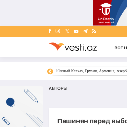
ВСЕ 
овости Азербайджана
Южный Кавказ, Грузия, Армения, Азерба
AВТОРЫ
Пашинян перед выбо