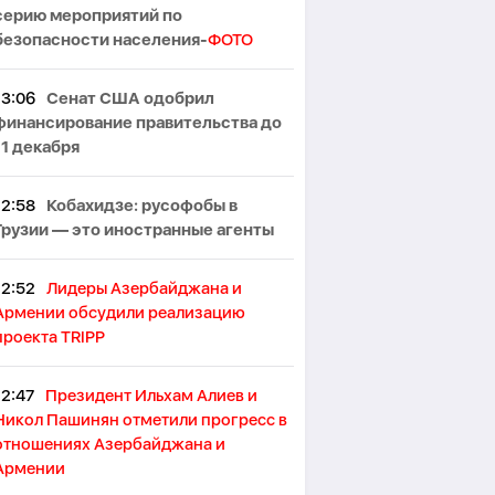
серию мероприятий по
безопасности населения-
ФОТО
13:06
Сенат США одобрил
финансирование правительства до
11 декабря
12:58
Кобахидзе: русофобы в
Грузии — это иностранные агенты
12:52
Лидеры Азербайджана и
Армении обсудили реализацию
проекта TRIPP
12:47
Президент Ильхам Алиев и
Никол Пашинян отметили прогресс в
отношениях Азербайджана и
Армении