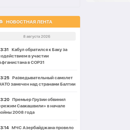
НОВОСТНАЯ ЛЕНТА
8 августа 2026
13:31
Кабул обратился к Баку за
содействием в участии
Афганистана в COP31
13:25
Разведывательный самолет
НАТО замечен над странами Балтии
13:20
Премьер Грузии обвинил
«режим Саакашвили» в начале
войны 2008 года
13:14
МЧС Азербайджана провело