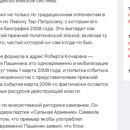
деологической
системы.
рил не только по традиционным оппонентам в
и по Левону Тер-Петросяну, с которым его
я биография 2008 года. Это выглядит как
ей прежней политической эпохой, включая ту
о, частью которой он сам когда-то был.
я формула в адрес Роберта Кочаряна —
ля Пашиняна это одновременно и мобилизация
г темы 1 марта 2008 года, и попытка отбиться
говоренностях с представителями прежней
за события марта 2008-го
фактически
остается
ных ресурсов действующей власти.
 по внесистемной риторике кампании. Он
лидера партии «Сильная Армения» Самвела
 том, что премьер якобы употреблял
временно Пашинян заявил, что блок