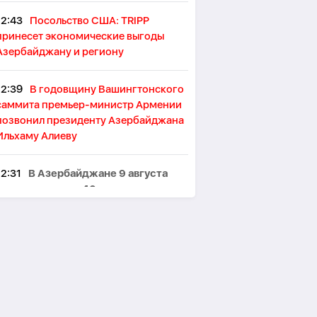
12:43
Посольство США: TRIPP
принесет экономические выгоды
Азербайджану и региону
12:39
В годовщину Вашингтонского
саммита премьер-министр Армении
позвонил президенту Азербайджана
Ильхаму Алиеву
12:31
В Азербайджане 9 августа
жара достигнет 40 градусов
12:27
Эми Карлон: Азербайджан и
Армения сделали конкретные шаги к
прочному миру
-
ВИДЕО
12:22
S&P улучшило прогноз по
рейтингу Грузии до позитивного