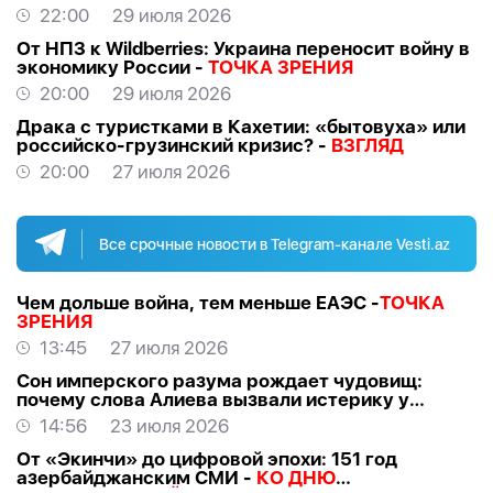
ВЗГЛЯД
22:00
29 июля 2026
От НПЗ к Wildberries: Украина переносит войну в
экономику России -
ТОЧКА ЗРЕНИЯ
20:00
29 июля 2026
Драка с туристками в Кахетии: «бытовуха» или
российско-грузинский кризис? -
ВЗГЛЯД
20:00
27 июля 2026
Все срочные новости в Telegram-канале Vesti.az
Чем дольше война, тем меньше ЕАЭС -
ТОЧКА
ЗРЕНИЯ
13:45
27 июля 2026
Сон имперского разума рождает чудовищ:
почему слова Алиева вызвали истерику у
российских «патриотов» -
МНЕНИЕ
14:56
23 июля 2026
От «Экинчи» до цифровой эпохи: 151 год
азербайджанским СМИ -
КО ДНЮ