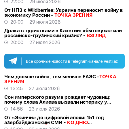
22:00
29 июля 2026
От НПЗ к Wildberries: Украина переносит войну в
экономику России -
ТОЧКА ЗРЕНИЯ
20:00
29 июля 2026
Драка с туристками в Кахетии: «бытовуха» или
российско-грузинский кризис? -
ВЗГЛЯД
20:00
27 июля 2026
Все срочные новости в Telegram-канале Vesti.az
Чем дольше война, тем меньше ЕАЭС -
ТОЧКА
ЗРЕНИЯ
13:45
27 июля 2026
Сон имперского разума рождает чудовищ:
почему слова Алиева вызвали истерику у
российских «патриотов» -
МНЕНИЕ
14:56
23 июля 2026
От «Экинчи» до цифровой эпохи: 151 год
азербайджанским СМИ -
КО ДНЮ
НАЦИОНАЛЬНОЙ ПРЕССЫ